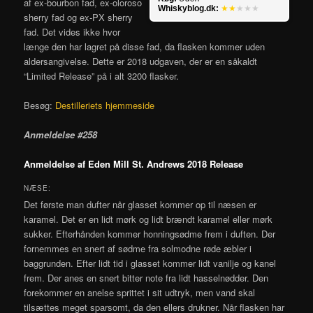
af ex-bourbon fad, ex-oloroso
Whiskyblog.dk:
★★
★★★
sherry fad og ex-PX sherry
fad. Det vides ikke hvor
længe den har lagret på disse fad, da flasken kommer uden
aldersangivelse. Dette er 2018 udgaven, der er en såkaldt
“Limited Release” på i alt 3200 flasker.
Besøg:
Destilleriets hjemmeside
Anmeldelse #258
Anmeldelse af Eden Mill St. Andrews 2018 Release
NÆSE:
Det første man dufter når glasset kommer op til næsen er
karamel. Det er en lidt mørk og lidt brændt karamel eller mørk
sukker. Efterhånden kommer honningsødme frem i duften. Der
fornemmes en snert af sødme fra solmodne røde æbler i
baggrunden. Efter lidt tid i glasset kommer lidt vanilje og kanel
frem. Der anes en snert bitter note fra lidt hasselnødder. Den
forekommer en anelse sprittet i sit udtryk, men vand skal
tilsættes meget sparsomt, da den ellers drukner. Når flasken har