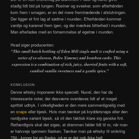
stadig lidt bid på tungen. Rosiner og svesker, som efterhånden
kom frem i smagen, er en del mere fremtrædende i afslutningen.
Der ligger et fint lag af sødme i munden. Efterhånden kommer
vanilje og karamel frem igen, og der mærkes bitterhed i munden.
Man efterlades med en fornemmelse af egetræ i munden.
Hvad siger producenten:
“This small batch bottling of Eden Mill single malt is crafted using a
series of ex-oloroso, Pedro Ximenez and bourbon casks. This
expression is a combination of rich, juicy, sherried fruits with a soft,
candied vanilla sweetness and a gentle spice.”
KONKLUSION:
Denne whisky imponerer ikke specielt. Nuvel, den har da
interessante noter, der desværre overdøves lidt af et meget
sprittet udtryk. I virkeligheden er den mere sammenlignelig med
en
snaps
eller bjesk. Hvis man tænker på kryddersnaps eller den
nordjyske variant bjesk, så vil den faktisk klare sig ganske fint.
Retfærdigvis skal det siges, at drammen falder lidt til ro, når man
er halvvejs igennem flasken. Tænker man på whisky til omkring
750,- kroner for en flaske, så er er det nok ikke helt