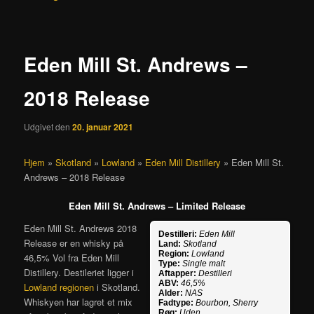
Eden Mill St. Andrews –
2018 Release
Udgivet den
20. januar 2021
Hjem
»
Skotland
»
Lowland
»
Eden Mill Distillery
»
Eden Mill St.
Andrews – 2018 Release
Eden Mill St. Andrews – Limited Release
Eden Mill St. Andrews 2018
Destilleri:
Eden Mill
Release er en whisky på
Land:
Skotland
Region:
Lowland
46,5% Vol fra Eden Mill
Type:
Single malt
Distillery. Destileriet ligger i
Aftapper:
Destilleri
ABV:
46,5%
Lowland regionen
i Skotland.
Alder:
NAS
Whiskyen har lagret et mix
Fadtype:
Bourbon, Sherry
Røg:
Uden