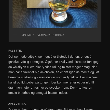
Eden Mill St. Andrews 2018 Release
PALETTE:
Det sprittede udtryk, som også er tilstede i duften, er også
ganske tydelig i smagen. Også her skal vand tilsættes forsigtigt,
da whiskyen ellers blot tyndes ud, og mister meget smag. Når
man har tilvænnet sig alkoholen, så er det igen de mørke og lidt
brændte sukker- og karamelnoter som er tydelige. Der mærkes
kanel og lidt peber på tungen. Der kommer efter et par nip til
drammen noter af rosiner og svesker frem. Der mærkes en
smule bitterhed og smag af hasselnødder.
AFSLUTNING:
Der er en kort eftersmag på drammen. Peber og kanel giver