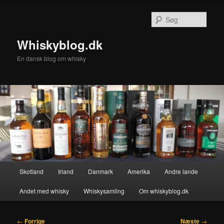
Fortsæt
til
Søg
primært
indhold
Whiskyblog.dk
En dansk blog om whisky
Hovedmenu
Skotland
Irland
Danmark
Amerika
Andre lande
Andet med whisky
Whiskysamling
Om whiskyblog.dk
Indlægsnavigation
←
Forrige
Næste
→