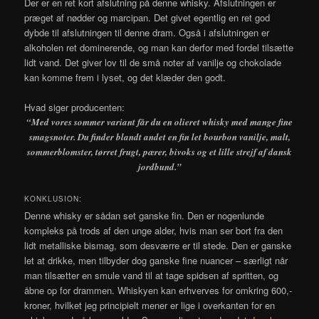
Der er en ret kort afslutning på denne whisky. Afslutningen er
præget af nødder og marcipan. Det givet egentlig en ret god
dybde til afslutningen til denne dram. Også i afslutningen er
alkoholen ret dominerende, og man kan derfor med fordel tilsætte
lidt vand. Det giver lov til de små noter af vanilje og chokolade
kan komme frem i lyset, og det klæder den godt.
Hvad siger producenten:
“Med vores sommer variant får du en olieret whisky med mange fine
smagsnoter. Du finder blandt andet en fin let bourbon vanilje, malt,
sommerblomster, tørret frugt, pærer, bivoks og et lille strejf af dansk
jordbund.”
KONKLUSION:
Denne whisky er sådan set ganske fin. Den er nogenlunde
kompleks på trods af den unge alder, hvis man ser bort fra den
lidt metalliske bismag, som desværre er til stede. Den er ganske
let at drikke, men tilbyder dog ganske fine nuancer – særligt når
man tilsætter en smule vand til at tage spidsen af spritten, og
åbne op for drammen. Whiskyen kan erhverves for omkring 600,-
kroner, hvilket jeg principielt mener er lige i overkanten for en