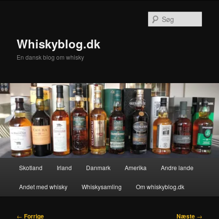
Fortsæt
til
Søg
primært
indhold
Whiskyblog.dk
En dansk blog om whisky
Hovedmenu
Skotland
Irland
Danmark
Amerika
Andre lande
Andet med whisky
Whiskysamling
Om whiskyblog.dk
Indlægsnavigation
←
Forrige
Næste
→