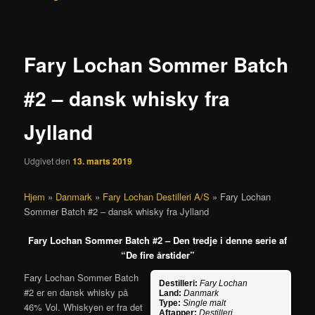
Fary Lochan Sommer Batch
#2 – dansk whisky fra
Jylland
Udgivet den
13. marts 2019
Hjem
»
Danmark
»
Fary Lochan Destilleri A/S
»
Fary Lochan
Sommer Batch #2 – dansk whisky fra Jylland
Fary Lochan Sommer Batch #2 – Den tredje i denne serie af
“De fire årstider”
Fary Lochan Sommer Batch
Destilleri:
Fary Lochan
#2 er en dansk whisky på
Land:
Danmark
Type:
Single malt
46% Vol. Whiskyen er fra det
Aftapper:
Destilleri