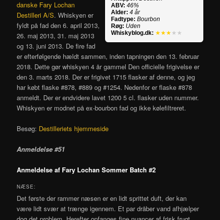
danske Fary Lochan
ABV:
46%
Alder:
4 år
Destilleri A/S
. Whiskyen er
Fadtype:
Bourbon
fyldt på fad den 6. april 2013,
Røg:
Uden
Whiskyblog.dk:
★★★
★★
26. maj 2013, 31. maj 2013
og 13. juni 2013. De fire fad
er efterfølgende hældt sammen, inden tapningen den 13. februar
2018. Dette gør whiskyen 4 år gammel Den officielle frigivelse er
den 3. marts 2018. Der er frigivet 1715 flasker af denne, og jeg
har købt flaske #878, #889 og #1254. Nedenfor er flaske #878
anmeldt. Der er endvidere lavet 1200 5 cl. flasker uden nummer.
Whiskyen er modnet på ex-bourbon fad og ikke kølefiltreret.
Besøg:
Destilleriets hjemmeside
Anmeldelse #51
Anmeldelse af Fary Lochan Sommer Batch #2
NÆSE:
Det første der rammer næsen er en lidt sprittet duft, der kan
være lidt svær at trænge igennem. Et par dråber vand afhjælper
dog det problem. Herefter opfanges fine nuancer af frisk frugt.