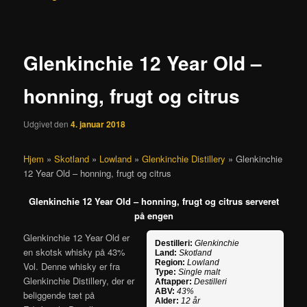
Glenkinchie 12 Year Old –
honning, frugt og citrus
Udgivet den
4. januar 2018
Hjem
»
Skotland
»
Lowland
»
Glenkinchie Distillery
»
Glenkinchie
12 Year Old – honning, frugt og citrus
Glenkinchie 12 Year Old – honning, frugt og citrus serveret
på engen
Glenkinchie 12 Year Old er
Destilleri:
Glenkinchie
en skotsk whisky på 43%
Land:
Skotland
Region:
Lowland
Vol. Denne whisky er fra
Type:
Single malt
Glenkinchie Distillery, der er
Aftapper:
Destilleri
ABV:
43%
beliggende tæt på
Alder:
12 år