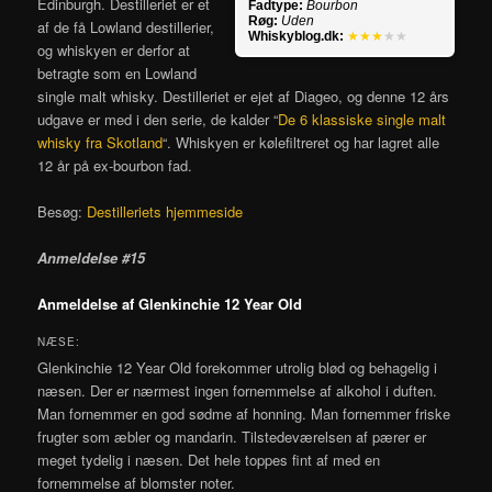
Edinburgh. Destilleriet er et
Fadtype:
Bourbon
Røg:
Uden
af de få Lowland destillerier,
Whiskyblog.dk:
★★★
★★
og whiskyen er derfor at
betragte som en Lowland
single malt whisky. Destilleriet er ejet af Diageo, og denne 12 års
udgave er med i den serie, de kalder “
De 6 klassiske single malt
whisky fra Skotland
“. Whiskyen er kølefiltreret og har lagret alle
12 år på ex-bourbon fad.
Besøg:
Destilleriets hjemmeside
Anmeldelse #15
Anmeldelse af Glenkinchie 12 Year Old
NÆSE:
Glenkinchie 12 Year Old forekommer utrolig blød og behagelig i
næsen. Der er nærmest ingen fornemmelse af alkohol i duften.
Man fornemmer en god sødme af honning. Man fornemmer friske
frugter som æbler og mandarin. Tilstedeværelsen af pærer er
meget tydelig i næsen. Det hele toppes fint af med en
fornemmelse af blomster noter.