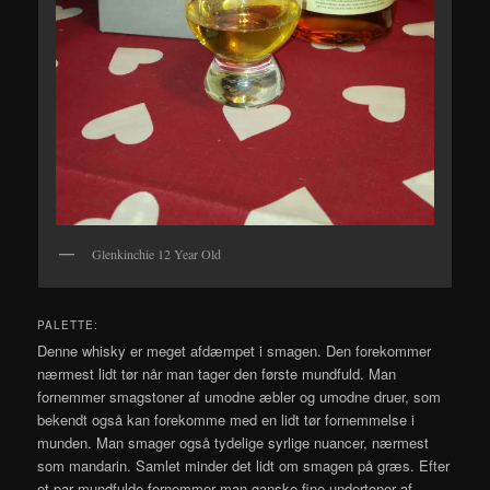
Glenkinchie 12 Year Old
PALETTE:
Denne whisky er meget afdæmpet i smagen. Den forekommer
nærmest lidt tør når man tager den første mundfuld. Man
fornemmer smagstoner af umodne æbler og umodne druer, som
bekendt også kan forekomme med en lidt tør fornemmelse i
munden. Man smager også tydelige syrlige nuancer, nærmest
som mandarin. Samlet minder det lidt om smagen på græs. Efter
et par mundfulde fornemmer man ganske fine undertoner af