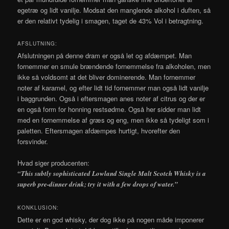
egetræ og lidt vanilje. Modsat den manglende alkohol i duften, så
er den relativt tydelig i smagen, taget de 43% Vol i betragtning.
AFSLUTNING:
Afslutningen på denne dram er også let og afdæmpet. Man
fornemmer en smule brændende fornemmelse fra alkoholen, men
ikke så voldsomt at det bliver dominerende. Man fornemmer
noter af karamel, og efter lidt tid fornemmer man også lidt vanilje
i baggrunden. Også i eftersmagen anes noter af citrus og der er
en også form for honning restsødme. Også her sidder man lidt
med en fornemmelse af græs og eng, men ikke så tydeligt som i
paletten. Eftersmagen afdæmpes hurtigt, hvorefter den
forsvinder.
Hvad siger producenten:
“This subtly sophisticated Lowland
Single Malt Scotch Whisky
is a
superb pre-dinner drink; try it with a few drops of water.”
KONKLUSION:
Dette er en god whisky, der dog ikke på nogen måde imponerer