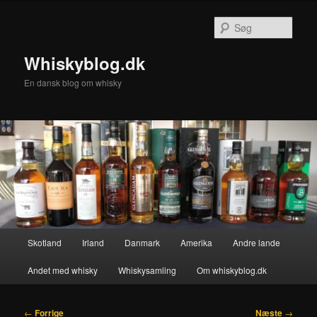
Fortsæt
til
Søg
primært
indhold
Whiskyblog.dk
En dansk blog om whisky
Hovedmenu
Skotland
Irland
Danmark
Amerika
Andre lande
Andet med whisky
Whiskysamling
Om whiskyblog.dk
Indlægsnavigation
←
Forrige
Næste
→