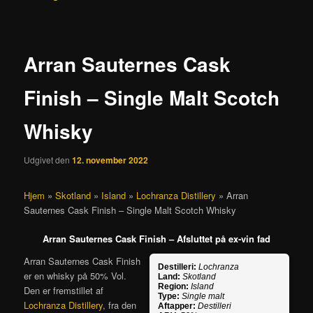
Arran Sauternes Cask
Finish – Single Malt Scotch
Whisky
Udgivet den
12. november 2022
Hjem
»
Skotland
»
Island
»
Lochranza Distillery
»
Arran
Sauternes Cask Finish – Single Malt Scotch Whisky
Arran Sauternes Cask Finish – Afsluttet på ex-vin fad
Arran Sauternes Cask Finish
Destilleri:
Lochranza
er en whisky på 50% Vol.
Land:
Skotland
Region:
Island
Den er fremstillet af
Type:
Single malt
Lochranza Distillery
, fra den
Aftapper:
Destilleri