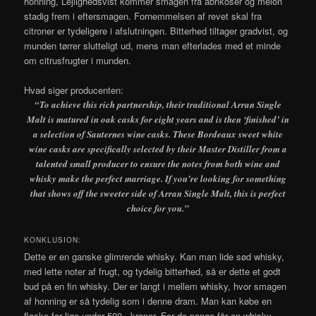
honning, Lejlighedsvist kommer smagen fra abrikoser og melon
stadig frem i eftersmagen. Fornemmelsen af revet skal fra
citroner er tydeligere i afslutningen. Bitterhed tiltager gradvist, og
munden tørrer slutteligt ud, mens man efterlades med et minde
om citrusfrugter i munden.
Hvad siger producenten:
“To achieve this rich partnership, their traditional Arran Single
Malt is matured in oak casks for eight years and is then ‘finished’ in
a selection of Sauternes wine casks. These Bordeaux sweet white
wine casks are specifically selected by their Master Distiller from a
talented small producer to ensure the notes from both wine and
whisky make the perfect marriage. If you’re looking for something
that shows off the sweeter side of Arran Single Malt, this is perfect
choice for you.”
KONKLUSION:
Dette er en ganske glimrende whisky. Kan man lide sød whisky,
med lette noter af frugt, og tydelig bitterhed, så er dette et godt
bud på en fin whisky. Der er langt i mellem whisky, hvor smagen
af honning er så tydelig som i denne dram. Man kan købe en
flaske for lige under 500,- kroner. For de penge får en whisky,