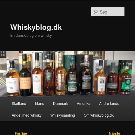
Fortsæt
til
Søg
primært
indhold
Whiskyblog.dk
En dansk blog om whisky
Hovedmenu
Skotland
Irland
Danmark
Amerika
Andre lande
Andet med whisky
Whiskysamling
Om whiskyblog.dk
Indlægsnavigation
←
Forrige
Næste
→