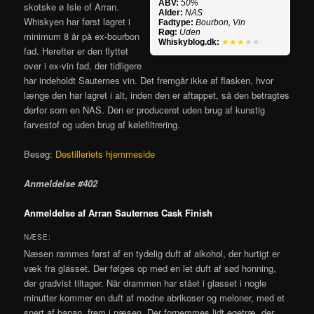
ABV:
50%
skotske ø Isle of Arran.
Alder:
NAS
Whiskyen har først lagret i
Fadtype:
Bourbon, Vin
Røg:
Uden
minimum 8 år på ex-bourbon
Whiskyblog.dk:
★★★
★★
fad. Herefter er den flyttet
over i ex-vin fad, der tidligere
har indeholdt Sauternes vin. Det fremgår ikke af flasken, hvor
længe den har lagret i alt, inden den er aftappet, så den betragtes
derfor som en NAS. Den er produceret uden brug af kunstig
farvestof og uden brug af kølefiltrering.
Besøg:
Destilleriets hjemmeside
Anmeldelse #402
Anmeldelse af Arran Sauternes Cask Finish
NÆSE:
Næsen rammes først af en tydelig duft af alkohol, der hurtigt er
væk fra glasset. Der følges op med en let duft af sød honning,
der gradvist tiltager. Når drammen har stået i glasset i nogle
minutter kommer en duft af modne abrikoser og meloner, med et
snert af banan, frem i næsen. Der fornemmes lidt egetræ, der