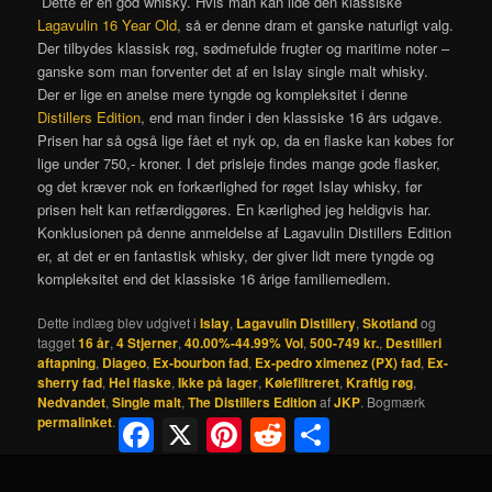
Dette er en god whisky. Hvis man kan lide den klassiske
Lagavulin 16 Year Old
, så er denne dram et ganske naturligt valg.
Der tilbydes klassisk røg, sødmefulde frugter og maritime noter –
ganske som man forventer det af en Islay single malt whisky.
Der er lige en anelse mere tyngde og kompleksitet i denne
Distillers Edition
, end man finder i den klassiske 16 års udgave.
Prisen har så også lige fået et nyk op, da en flaske kan købes for
lige under 750,- kroner. I det prisleje findes mange gode flasker,
og det kræver nok en forkærlighed for røget Islay whisky, før
prisen helt kan retfærdiggøres. En kærlighed jeg heldigvis har.
Konklusionen på denne anmeldelse af Lagavulin Distillers Edition
er, at det er en fantastisk whisky, der giver lidt mere tyngde og
kompleksitet end det klassiske 16 årige familiemedlem.
Dette indlæg blev udgivet i
Islay
,
Lagavulin Distillery
,
Skotland
og
tagget
16 år
,
4 Stjerner
,
40.00%-44.99% Vol
,
500-749 kr.
,
Destilleri
aftapning
,
Diageo
,
Ex-bourbon fad
,
Ex-pedro ximenez (PX) fad
,
Ex-
sherry fad
,
Hel flaske
,
Ikke på lager
,
Kølefiltreret
,
Kraftig røg
,
Nedvandet
,
Single malt
,
The Distillers Edition
af
JKP
. Bogmærk
permalinket
.
Facebook
X
Pinterest
Reddit
Share