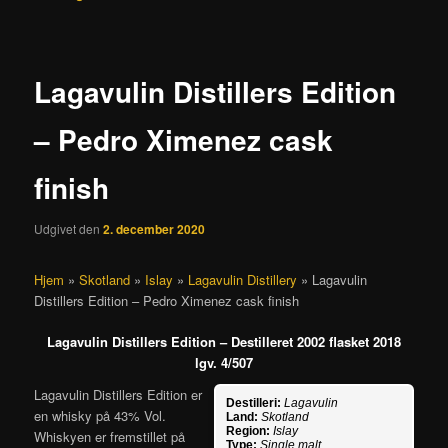
Lagavulin Distillers Edition
– Pedro Ximenez cask
finish
Udgivet den
2. december 2020
Hjem
»
Skotland
»
Islay
»
Lagavulin Distillery
»
Lagavulin
Distillers Edition – Pedro Ximenez cask finish
Lagavulin Distillers Edition – Destilleret 2002 flasket 2018
lgv. 4/507
Lagavulin Distillers Edition er
Destilleri:
Lagavulin
en whisky på 43% Vol.
Land:
Skotland
Region:
Islay
Whiskyen er fremstillet på
Type:
Single malt