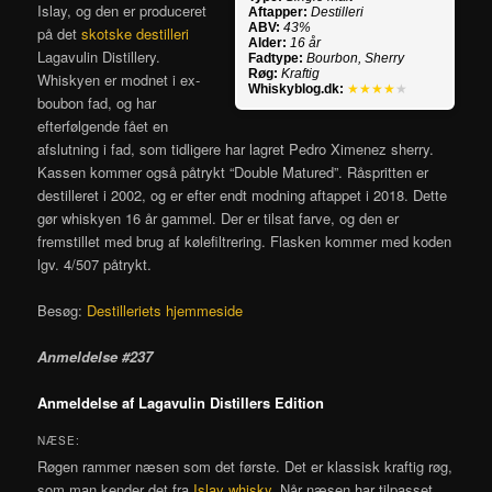
Islay, og den er produceret
Aftapper:
Destilleri
ABV:
43%
på det
skotske destilleri
Alder:
16 år
Lagavulin Distillery.
Fadtype:
Bourbon, Sherry
Røg:
Kraftig
Whiskyen er modnet i ex-
Whiskyblog.dk:
★★★★
★
boubon fad, og har
efterfølgende fået en
afslutning i fad, som tidligere har lagret Pedro Ximenez sherry.
Kassen kommer også påtrykt “Double Matured”. Råspritten er
destilleret i 2002, og er efter endt modning aftappet i 2018. Dette
gør whiskyen 16 år gammel. Der er tilsat farve, og den er
fremstillet med brug af kølefiltrering. Flasken kommer med koden
lgv. 4/507 påtrykt.
Besøg:
Destilleriets hjemmeside
Anmeldelse #237
Anmeldelse af Lagavulin Distillers Edition
NÆSE:
Røgen rammer næsen som det første. Det er klassisk kraftig røg,
som man kender det fra
Islay whisky
. Når næsen har tilpasset