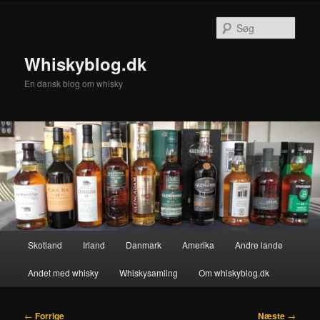
Fortsæt
til
Søg
primært
indhold
Whiskyblog.dk
En dansk blog om whisky
Hovedmenu
Skotland
Irland
Danmark
Amerika
Andre lande
Andet med whisky
Whiskysamling
Om whiskyblog.dk
Indlægsnavigation
←
Forrige
Næste
→