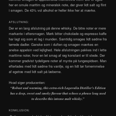
her en smule maritim og mineralsk note, der giver lidt salt og flint
i smagen. De 43% vol alkohol er heller ikke her at mærke.
AFSLUTNING:
Der er en lang afslutning på denne whisky. De bitre noter er mere
markante i eftersmagen. Mørk bitter chokolade og espresso kaffe
har lagt sig som et lag i munden. Samtidig smages lidt sødme fra
tørrede dadler. Ganske som i duften og smagen mærkes en
anelse appelsin ved lejlighed. Hele afslutningen pakkes ind i lette
maritime noter, hvor en let smag af røg konstant er til stede. Der
kommer gradvist tydeligere noter af mynte på tungespidsen. Man
efterlades med lidt sødme fra vanilje, og en lidt tør fornemmelse
af egetræ med lidt salt på læberne.
Hvad siger producenten:
“
Robust and warming, this extra-rich Lagavulin Distiller’s Edition
has a deep, sweet and smoky flavour that echoes a phrase long used
to describe this intense malt whisky
.”
KONKLUSION: