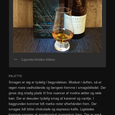
Lagavulin Distillers Edition
PALETTE:
Smagen er røg er tydelig i begyndelsen. Modsat i duften, så er
røgen mere vedholdende og længere fremme i smagsbilledet. Der
gives dog stadig plads til fine nuancer af modne æbler og røde
bær. Der er desuden tydelig smag af karamel og vanilje. I
baggrunden kommer lidt mørke noter efterhånden frem. Der
smages lidt bitter chokolade og espresso kaffe. Ligeledes
kommer smagen af appelsinskal momentvis frem. Der er også