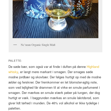
Nc’nean Organic Single Malt
PALETTE:
De søde bær, som også var at finde i duften på denne
Highland
whisky
, er langt mere markant i smagen. Der smages søde
modne jordbær og skovbær. Der følges hurtigt op med de modne
æbler og ferskner. Der fremkommer en let blomster-agtig note,
som ved lejlighed får drammen til at virke en smule parfumeret i
smagen. Der mærkes en smule stærk peber på tungen, der dog
hurtigt er væk. I baggrunden mærkes en smule lakridsrod, som
giver lidt tørhed i munden. De 46% vol alkohol er ikke tydelige i
paletten.