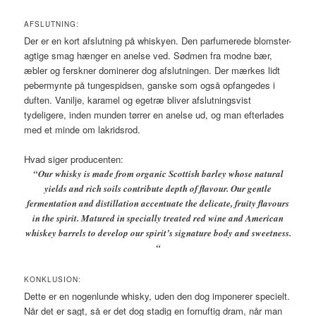
AFSLUTNING:
Der er en kort afslutning på whiskyen. Den parfumerede blomster-
agtige smag hænger en anelse ved. Sødmen fra modne bær,
æbler og ferskner dominerer dog afslutningen. Der mærkes lidt
pebermynte på tungespidsen, ganske som også opfangedes i
duften. Vanilje, karamel og egetræ bliver afslutningsvist
tydeligere, inden munden tørrer en anelse ud, og man efterlades
med et minde om lakridsrod.
Hvad siger producenten:
“Our whisky is made from organic Scottish barley whose natural
yields and rich soils contribute depth of flavour. Our gentle
fermentation and distillation accentuate the delicate, fruity flavours
in the spirit. Matured in specially treated red wine and American
whiskey barrels to develop our spirit’s signature body and sweetness.
“
KONKLUSION:
Dette er en nogenlunde whisky, uden den dog imponerer specielt.
Når det er sagt, så er det dog stadig en fornuftig dram, når man