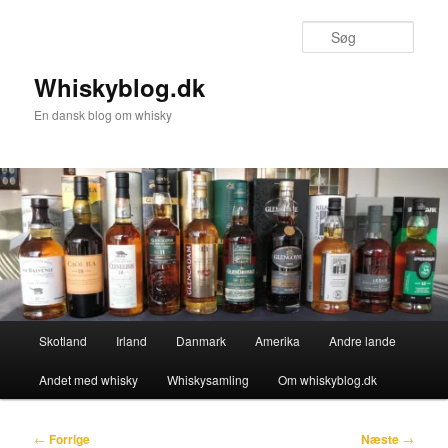
Fortsæt
til
Søg
primært
indhold
Whiskyblog.dk
En dansk blog om whisky
Hovedmenu
Skotland
Irland
Danmark
Amerika
Andre lande
Andet med whisky
Whiskysamling
Om whiskyblog.dk
Indlægsnavigation
←
Forrige
Næste
→