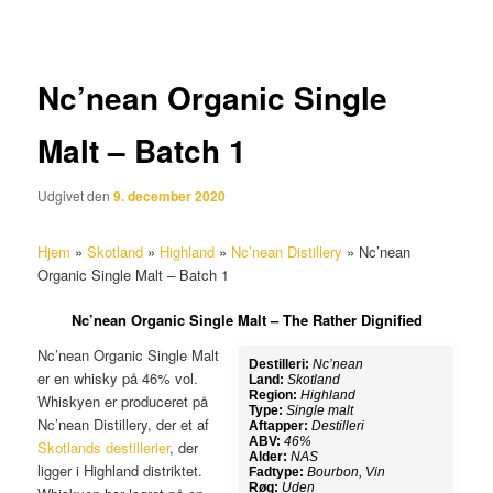
Nc’nean Organic Single
Malt – Batch 1
Udgivet den
9. december 2020
Hjem
»
Skotland
»
Highland
»
Nc’nean Distillery
»
Nc’nean
Organic Single Malt – Batch 1
Nc’nean Organic Single Malt – The Rather Dignified
Nc’nean Organic Single Malt
Destilleri:
Nc’nean
er en whisky på 46% vol.
Land:
Skotland
Region:
Highland
Whiskyen er produceret på
Type:
Single malt
Nc’nean Distillery, der et af
Aftapper:
Destilleri
ABV:
46%
Skotlands destillerier
, der
Alder:
NAS
ligger i Highland distriktet.
Fadtype:
Bourbon, Vin
Røg:
Uden