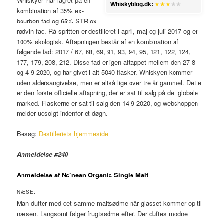
Whiskyen har lagret på en
Whiskyblog.dk:
★★★
★★
kombination af 35% ex-
bourbon fad og 65% STR ex-
rødvin fad. Rå-spritten er destilleret i april, maj og juli 2017 og er
100% økologisk. Aftapningen består af en kombination af
følgende fad: 2017 / 67, 68, 69, 91, 93, 94, 95, 121, 122, 124,
177, 179, 208, 212. Disse fad er igen aftappet mellem den 27-8
og 4-9 2020, og har givet i alt 5040 flasker. Whiskyen kommer
uden aldersangivelse, men er altså lige over tre år gammel. Dette
er den første officielle aftapning, der er sat til salg på det globale
marked. Flaskerne er sat til salg den 14-9-2020, og webshoppen
melder udsolgt indenfor et døgn.
Besøg:
Destilleriets hjemmeside
Anmeldelse #240
Anmeldelse af Nc’nean Organic Single Malt
NÆSE:
Man dufter med det samme maltsødme når glasset kommer op til
næsen. Langsomt følger frugtsødme efter. Der duftes modne