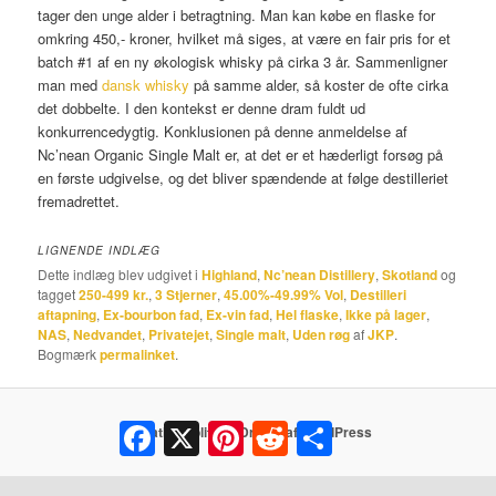
tager den unge alder i betragtning. Man kan købe en flaske for
omkring 450,- kroner, hvilket må siges, at være en fair pris for et
batch #1 af en ny økologisk whisky på cirka 3 år. Sammenligner
man med
dansk whisky
på samme alder, så koster de ofte cirka
det dobbelte. I den kontekst er denne dram fuldt ud
konkurrencedygtig. Konklusionen på denne anmeldelse af
Nc’nean Organic Single Malt er, at det er et hæderligt forsøg på
en første udgivelse, og det bliver spændende at følge destilleriet
fremadrettet.
LIGNENDE INDLÆG
Dette indlæg blev udgivet i
Highland
,
Nc’nean Distillery
,
Skotland
og
tagget
250-499 kr.
,
3 Stjerner
,
45.00%-49.99% Vol
,
Destilleri
aftapning
,
Ex-bourbon fad
,
Ex-vin fad
,
Hel flaske
,
Ikke på lager
,
NAS
,
Nedvandet
,
Privatejet
,
Single malt
,
Uden røg
af
JKP
.
Bogmærk
permalinket
.
Facebook
X
Pinterest
Reddit
Share
Privatlivspolitik
Drevet af WordPress