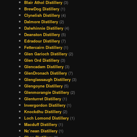
Blair Athol Distillery
(3)
BrewDog Distillery
(1)
Clynelish Distillery
(4)
Dalmore Distillery
(2)
Dalwhinnie Distillery
(4)
Deanston Distillery
(5)
Edradour Distillery
(7)
Fettercairn Distillery
(1)
Glen Garioch Distillery
(2)
Glen Ord Distillery
(3)
Glencadam Distillery
(3)
GlenDronach Distillery
(7)
Glenglassaugh Distillery
(3)
Glengoyne Distillery
(5)
Glenmorangie Distillery
(2)
Glenturret Distillery
(1)
Invergordon Distillery
(1)
Knockdhu Distillery
(2)
Loch Lomond Distillery
(1)
Macduff Distillery
(1)
Nc’nean Distillery
(1)