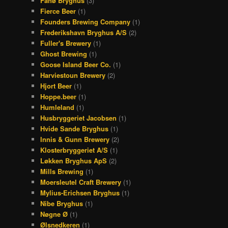
Fanø Bryghus
(3)
Fierce Beer
(1)
Founders Brewing Company
(1)
Frederikshavn Bryghus A/S
(2)
Fuller's Brewery
(1)
Ghost Brewing
(1)
Goose Island Beer Co.
(1)
Harviestoun Brewery
(2)
Hjort Beer
(1)
Hoppe.beer
(1)
Humleland
(1)
Husbryggeriet Jacobsen
(1)
Hvide Sande Bryghus
(1)
Innis & Gunn Brewery
(2)
Klosterbryggeriet A/S
(1)
Løkken Bryghus ApS
(2)
Mills Brewing
(1)
Moersleutel Craft Brewery
(1)
Mylius-Erichsen Bryghus
(1)
Nibe Bryghus
(1)
Nøgne Ø
(1)
Ølsnedkeren
(1)