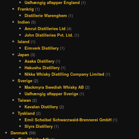
Uafhængig aftapper England
(1)
Frankrig
(1)
Distillerie Warenghem
(1)
Indien
(5)
Amrut Distilleries Ltd
(4)
John Distilleries Pvt. Ltd.
(1)
Island
(1)
Eimverk Distillery
(1)
Japan
(3)
Asaka Distillery
(1)
Hakushu Distillery
(1)
Nikka Whisky Distilling Company Limited
(1)
Sverige
(2)
Mackmyra Swedish Whisky AB
(2)
Uafhængig aftapper Sverige
(1)
Taiwan
(2)
Kavalan Distillery
(2)
Tyskland
(2)
Emil Scheibel Schwarzwald-Brennerei GmbH
(1)
Slyrs Distillery
(1)
Danmark
(59)