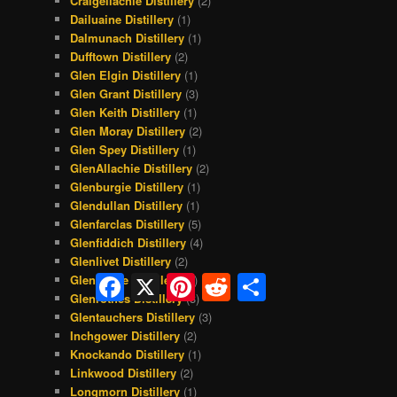
Craigellachie Distillery
(2)
Dailuaine Distillery
(1)
Dalmunach Distillery
(1)
Dufftown Distillery
(2)
Glen Elgin Distillery
(1)
Glen Grant Distillery
(3)
Glen Keith Distillery
(1)
Glen Moray Distillery
(2)
Glen Spey Distillery
(1)
GlenAllachie Distillery
(2)
Glenburgie Distillery
(1)
Glendullan Distillery
(1)
Glenfarclas Distillery
(5)
Glenfiddich Distillery
(4)
Glenlivet Distillery
(2)
Glenlossie Distillery
(2)
Facebook
X
Pinterest
Reddit
Share
Glenrothes Distillery
(3)
Glentauchers Distillery
(3)
Inchgower Distillery
(2)
Knockando Distillery
(1)
Linkwood Distillery
(2)
Longmorn Distillery
(1)