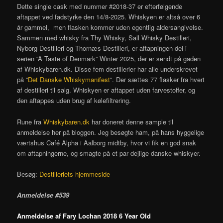
Dette single cask med nummer #2018-37 er efterfølgende
aftappet ved fadstyrke den 14/8-2025. Whiskyen er altså over 6
år gammel, men flasken kommer uden egentlig aldersangivelse.
Sammen med whisky fra Thy Whisky, Sall Whisky Destilleri,
Nyborg Destilleri og Thornæs Destilleri, er aftapningen del i
serien “A Taste of Denmark” Winter 2025, der er sendt på gaden
af Whiskybaren.dk. Disse fem destillerier har alle underskrevet
på “
Det Danske Whiskymanifest
“. Der sættes 77 flasker fra hvert
af destilleri til salg. Whiskyen er aftappet uden farvestoffer, og
den aftappes uden brug af kølefiltrering.
Rune fra
Whiskybaren.dk
har doneret denne sample til
anmeldelse her på bloggen. Jeg besøgte ham, på hans hyggelige
værtshus Café Alpha i Aalborg midtby, hvor vi fik en god snak
om aftapningerne, og smagte på et par dejlige danske whiskyer.
Besøg:
Destilleriets hjemmeside
Anmeldelse #539
Anmeldelse af Fary Lochan 2018 6 Year Old