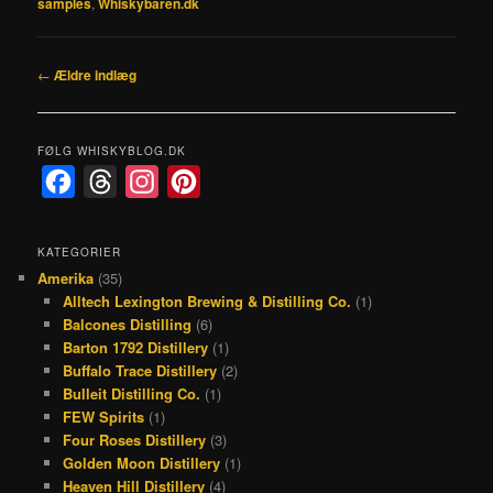
samples
,
Whiskybaren.dk
Indlægsnavigation
←
Ældre indlæg
FØLG WHISKYBLOG.DK
F
T
I
P
a
h
n
i
c
r
s
n
KATEGORIER
Amerika
(35)
e
e
t
t
Alltech Lexington Brewing & Distilling Co.
(1)
b
a
a
e
Balcones Distilling
(6)
o
d
g
r
Barton 1792 Distillery
(1)
Buffalo Trace Distillery
(2)
o
s
r
e
Bulleit Distilling Co.
(1)
k
a
s
FEW Spirits
(1)
Four Roses Distillery
(3)
m
t
Golden Moon Distillery
(1)
Heaven Hill Distillery
(4)