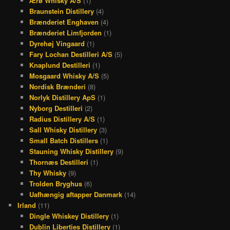
Ærø Whisky A/S
(1)
Braunstein Distillery
(4)
Brænderiet Enghaven
(4)
Brænderiet Limfjorden
(1)
Dyrehøj Vingaard
(1)
Fary Lochan Destilleri A/S
(5)
Knaplund Destilleri
(1)
Mosgaard Whisky A/S
(5)
Nordisk Brænderi
(8)
Norlyk Distillery ApS
(1)
Nyborg Destilleri
(2)
Radius Distillery A/S
(1)
Sall Whisky Distillery
(3)
Small Batch Distillers
(1)
Stauning Whisky Distillery
(9)
Thornæs Destilleri
(1)
Thy Whisky
(9)
Trolden Bryghus
(6)
Uafhængig aftapper Danmark
(14)
Irland
(11)
Dingle Whiskey Distillery
(1)
Dublin Liberties Distillery
(1)