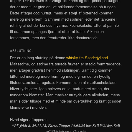
frugter. Der mærkes kortvarigt lidt kanel og sort peber på tungen,
der er med til at give en lidt prikkende fornemmelse på tungen.
Dette aftager dog hurtigt, mens et strejf af bitterhed kommer
mere og mere frem. Sammen med sødmen leder det tankerne i
retning af det der kendes i lys mælkechokolade. Efter et par nip
til drammen opfanges fjernt et strejf af kaffe. Alkoholen
fornemmes, men den fremtræder ikke dominerende.
AFSLUTNING:
Der er en lang slutning på denne
whisky fra Sønderjylland
.
Maltsødme, og sødme fra tørrede frugter, er stadig fremtrædende,
men aftager gradvist henimod slutningen. Samtidig kommer
bitterhed mere og mere frem, og med sig har det en tydelig
tilstedeværelse af egetræ. Fornemmelsen af mælkechokolade
bliver tydeligere. Igen opleves en let parfumeret smag, der
minder om blomster. Man mærker nu tydeligere alkoholen, mens
man sidder tilbage med et minde om overtrukket og kraftigt sødet
blomster-te i munden,
Hvad siger aftapperen:
“PX fyldt d. 29.11.18, Farre. Tappet 14.08.25 hos Sall Whisky, Sall
af Whiskybaren.dk ApS”