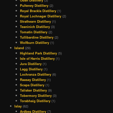
Oban Distillery
(3)
Pulteney Distillery
(2)
Royal Brackla Distillery
(1)
Royal Lochnagar Distillery
(2)
Strathearn Distillery
(1)
Teaninich Distillery
(3)
Tomatin Distillery
(2)
Tullibardine Distillery
(2)
Wolfburn Distillery
(1)
Island
(29)
Highland Park Distillery
(5)
Isle of Harris Distillery
(1)
Jura Distillery
(1)
Lagg Distillery
(1)
Lochranza Distillery
(6)
Raasay Distillery
(1)
Scapa Distillery
(1)
Talisker Distillery
(9)
Tobermory Distillery
(3)
Torabhaig Distillery
(1)
Islay
(62)
Ardbeg Distillery
(7)