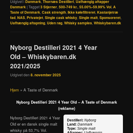
Udgivet i
Danmark
,
Thornæs Destilleri
,
Uafhængig aftapper
Danmark
|
Tagget
3 Stjerner
,
500-749 kr.
,
55.00%-59.99% Vol
,
A
Taste of Denmark
,
Cask strength
,
Ikke kølefiltreret
,
Kastanjetræ
fad
,
NAS
,
Privatejet
,
Single cask whisky
,
Single malt
,
Sponsoreret
,
Uafhængig aftapning
,
Uden røg
,
Whisky samples
,
Whiskybaren.dk
Nyborg Destilleri 2021 4 Year
Old – Whiskybaren.dk
2021/2025
Udgivet den
8. november 2025
Hjem
»
A Taste of Denmark
Nyborg Destilleri 2021 4 Year Old – A Taste of Denmark
(reklame)
Nyborg Destilleri 2021 4 Year
Destilleri:
Nyborg
Old er en dansk single malt
Land:
Danmark
Type:
Single malt
whisky på 53,7% Vol.
Aftapper:
Uafhængig,