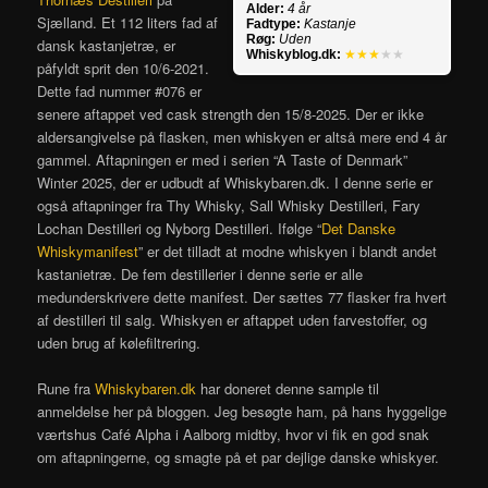
Alder:
4 år
Sjælland. Et 112 liters fad af
Fadtype:
Kastanje
Røg:
Uden
dansk kastanjetræ, er
Whiskyblog.dk:
★★★
★★
påfyldt sprit den 10/6-2021.
Dette fad nummer #076 er
senere aftappet ved cask strength den 15/8-2025. Der er ikke
aldersangivelse på flasken, men whiskyen er altså mere end 4 år
gammel. Aftapningen er med i serien “A Taste of Denmark”
Winter 2025, der er udbudt af Whiskybaren.dk. I denne serie er
også aftapninger fra Thy Whisky, Sall Whisky Destilleri, Fary
Lochan Destilleri og Nyborg Destilleri. Ifølge “
Det Danske
Whiskymanifest
” er det tilladt at modne whiskyen i blandt andet
kastanietræ. De fem destillerier i denne serie er alle
medunderskrivere dette manifest. Der sættes 77 flasker fra hvert
af destilleri til salg. Whiskyen er aftappet uden farvestoffer, og
uden brug af kølefiltrering.
Rune fra
Whiskybaren.dk
har doneret denne sample til
anmeldelse her på bloggen. Jeg besøgte ham, på hans hyggelige
værtshus Café Alpha i Aalborg midtby, hvor vi fik en god snak
om aftapningerne, og smagte på et par dejlige danske whiskyer.