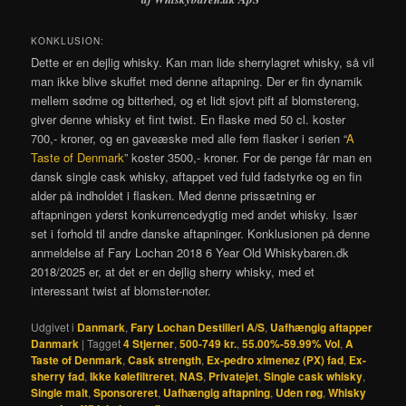
KONKLUSION:
Dette er en dejlig whisky. Kan man lide sherrylagret whisky, så vil
man ikke blive skuffet med denne aftapning. Der er fin dynamik
mellem sødme og bitterhed, og et lidt sjovt pift af blomstereng,
giver denne whisky et fint twist. En flaske med 50 cl. koster
700,- kroner, og en gaveæske med alle fem flasker i serien “
A
Taste of Denmark
” koster 3500,- kroner. For de penge får man en
dansk single cask whisky, aftappet ved fuld fadstyrke og en fin
alder på indholdet i flasken. Med denne prissætning er
aftapningen yderst konkurrencedygtig med andet whisky. Især
set i forhold til andre danske aftapninger. Konklusionen på denne
anmeldelse af Fary Lochan 2018 6 Year Old Whiskybaren.dk
2018/2025 er, at det er en dejlig sherry whisky, med et
interessant twist af blomster-noter.
Udgivet i
Danmark
,
Fary Lochan Destilleri A/S
,
Uafhængig aftapper
Danmark
|
Tagget
4 Stjerner
,
500-749 kr.
,
55.00%-59.99% Vol
,
A
Taste of Denmark
,
Cask strength
,
Ex-pedro ximenez (PX) fad
,
Ex-
sherry fad
,
Ikke kølefiltreret
,
NAS
,
Privatejet
,
Single cask whisky
,
Single malt
,
Sponsoreret
,
Uafhængig aftapning
,
Uden røg
,
Whisky