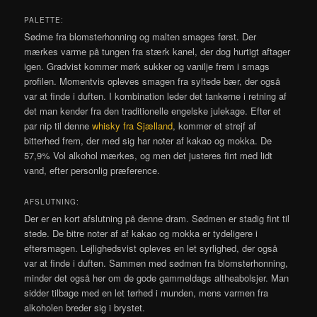
PALETTE:
Sødme fra blomsterhonning og malten smages først. Der
mærkes varme på tungen fra stærk kanel, der dog hurtigt aftager
igen. Gradvist kommer mørk sukker og vanilje frem i smags
profilen. Momentvis opleves smagen fra syltede bær, der også
var at finde i duften. I kombination leder det tankerne i retning af
det man kender fra den traditionelle engelske julekage. Efter et
par nip til denne
whisky fra Sjælland
, kommer et strejf af
bitterhed frem, der med sig har noter af kakao og mokka. De
57,9% Vol alkohol mærkes, og men det justeres fint med lidt
vand, efter personlig præference.
AFSLUTNING:
Der er en kort afslutning på denne dram. Sødmen er stadig fint til
stede. De bitre noter af af kakao og mokka er tydeligere i
eftersmagen. Lejlighedsvist opleves en let syrlighed, der også
var at finde i duften. Sammen med sødmen fra blomsterhonning,
minder det også her om de gode gammeldags altheabolsjer. Man
sidder tilbage med en let tørhed i munden, mens varmen fra
alkoholen breder sig i brystet.