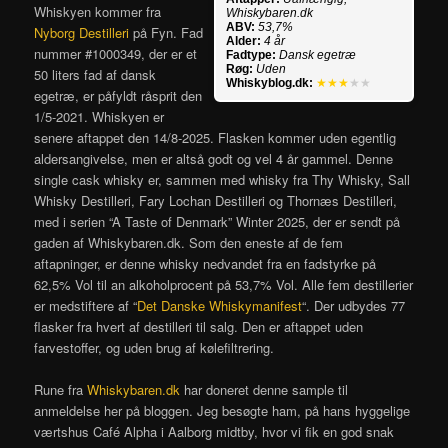
Whiskyen kommer fra
Whiskybaren.dk
ABV:
53,7%
Nyborg Destilleri
på Fyn. Fad
Alder:
4 år
nummer #1000349, der er et
Fadtype:
Dansk egetræ
Røg:
Uden
50 liters fad af dansk
Whiskyblog.dk:
★★★
★★
egetræ, er påfyldt råsprit den
1/5-2021. Whiskyen er
senere aftappet den 14/8-2025. Flasken kommer uden egentlig
aldersangivelse, men er altså godt og vel 4 år gammel. Denne
single cask whisky er, sammen med whisky fra Thy Whisky, Sall
Whisky Destilleri, Fary Lochan Destilleri og Thornæs Destilleri,
med i serien “A Taste of Denmark” Winter 2025, der er sendt på
gaden af Whiskybaren.dk. Som den eneste af de fem
aftapninger, er denne whisky nedvandet fra en fadstyrke på
62,5% Vol til an alkoholprocent på 53,7% Vol. Alle fem destillerier
er medstiftere af “
Det Danske Whiskymanifest
“. Der udbydes 77
flasker fra hvert af destilleri til salg. Den er aftappet uden
farvestoffer, og uden brug af kølefiltrering.
Rune fra
Whiskybaren.dk
har doneret denne sample til
anmeldelse her på bloggen. Jeg besøgte ham, på hans hyggelige
værtshus Café Alpha i Aalborg midtby, hvor vi fik en god snak