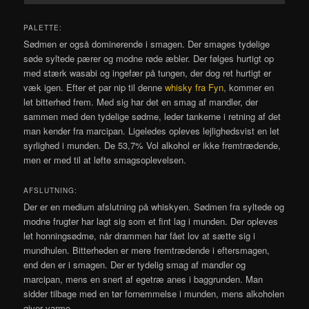
PALETTE:
Sødmen er også dominerende i smagen. Der smages tydelige
søde syltede pærer og modne røde æbler. Der følges hurtigt op
med stærk wasabi og ingefær på tungen, der dog ret hurtigt er
væk igen. Efter et par nip til denne
whisky fra Fyn
, kommer en
let bitterhed frem. Med sig har det en smag af mandler, der
sammen med den tydelige sødme, leder tankerne i retning af det
man kender fra marcipan. Ligeledes opleves lejlighedsvist en let
syrlighed i munden. De 53,7% Vol alkohol er ikke fremtrædende,
men er med til at løfte smagsoplevelsen.
AFSLUTNING:
Der er en medium afslutning på whiskyen. Sødmen fra syltede og
modne frugter har lagt sig som et fint lag i munden. Der opleves
let honningsødme, når drammen har fået lov at sætte sig i
mundhulen. Bitterheden er mere fremtrædende i eftersmagen,
end den er i smagen. Der er tydelig smag af mandler og
marcipan, mens en snert af egetræ anes i baggrunden. Man
sidder tilbage med en tør fornemmelse i munden, mens alkoholen
giver varme.