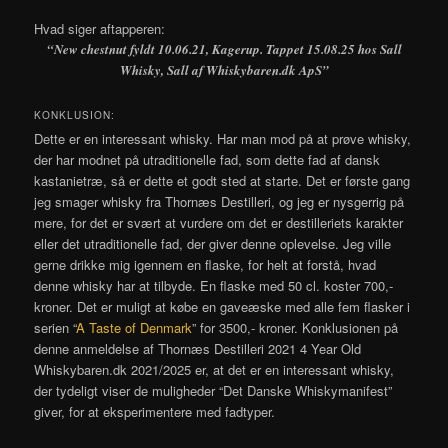
Hvad siger aftapperen:
“New chestnut fyldt 10.06.21, Kagerup. Tappet 15.08.25 hos Sall
Whisky, Sall af Whiskybaren.dk ApS”
KONKLUSION:
Dette er en interessant whisky. Har man mod på at prøve whisky,
der har modnet på utraditionelle fad, som dette fad af dansk
kastanietræ, så er dette et godt sted at starte. Det er første gang
jeg smager whisky fra Thornæs Destilleri, og jeg er nysgerrig på
mere, for det er svært at vurdere om det er destilleriets karakter
eller det utraditionelle fad, der giver denne oplevelse. Jeg ville
gerne drikke mig igennem en flaske, for helt at forstå, hvad
denne whisky har at tilbyde. En flaske med 50 cl. koster 700,-
kroner. Det er muligt at købe en gaveæske med alle fem flasker i
serien “
A Taste of Denmark
” for 3500,- kroner. Konklusionen på
denne anmeldelse af Thornæs Destilleri 2021 4 Year Old
Whiskybaren.dk 2021/2025 er, at det er en interessant whisky,
der tydeligt viser de muligheder “Det Danske Whiskymanifest”
giver, for at eksperimentere med fadtyper.