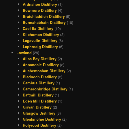
Ardnahoe Distillery
(1)
Bowmore Distillery
(4)
Bruichladdich Distillery
(5)
Bunnahabhain Distillery
(10)
Caol Ila Distillery
(10)
Kilchoman Distillery
(3)
Lagavulin Distillery
(6)
Laphroaig Distillery
(6)
Lowland
(29)
Ailsa Bay Distillery
(2)
Annandale Distillery
(2)
Auchentoshan Distillery
(2)
Bladnoch Distillery
(2)
Cambus Distillery
(1)
Cameronbridge Distillery
(1)
Daftmill Distillery
(1)
Eden Mill Distillery
(1)
Girvan Distillery
(2)
Glasgow Distillery
(3)
Glenkinchie Distillery
(2)
Holyrood Distillery
(2)