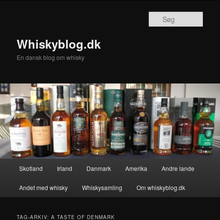
Fortsæt
Fortsæt
til
til
Søg
primært
sekundært
indhold
indhold
Whiskyblog.dk
En dansk blog om whisky
Hovedmenu
Skotland
Irland
Danmark
Amerika
Andre lande
Andet med whisky
Whiskysamling
Om whiskyblog.dk
TAG-ARKIV:
A TASTE OF DENMARK