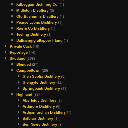
Kilbeggan Distilling Co.
(1)
Midleton Distillery
(5)
Old Bushmills Distillery
(1)
Pearse Lyons Distillery
(1)
Roe & Co Distillery
(1)
Teeling Distillery
(3)
Uafhængig aftapper Irland
(1)
Private Cask
(10)
Reportage
(14)
Skotland
(368)
Blended
(27)
Campbeltown
(29)
Glen Scotia Distillery
(6)
Glengyle Distillery
(12)
Springbank Distillery
(11)
Highland
(88)
Aberfeldy Distillery
(3)
Ardmore Distillery
(6)
Ardnamurchan Distillery
(1)
Balblair Distillery
(1)
Ben Nevis Distillery
(3)