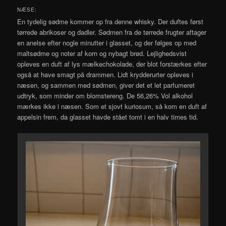
NÆSE:
En tydelig sødme kommer op fra denne whisky. Der duftes først
tørrede abrikoser og dadler. Sødmen fra de tørrede frugter aftager
en anelse efter nogle minutter i glasset, og der følges op med
maltsødme og noter af korn og nybagt brød. Lejlighedsvist
opleves en duft af lys mælkechokolade, der blot forstærkes efter
også at have smagt på drammen. Lidt krydderurter opleves i
næsen, og sammen med sødmen, giver det et let parfumeret
udtryk, som minder om blomstereng. De 56,26% Vol alkohol
mærkes ikke i næsen. Som et sjovt kuriosum, så kom en duft af
appelsin frem, da glasset havde stået tomt i en halv times tid.