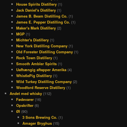
House Spirits Distillery
(1)
Jack Daniel's Distillery
(1)
James B. Beam Distilling Co.
(1)
James E. Pepper Distilling Co.
(1)
Maker's Mark Distillery
(2)
MGP
(1)
Michter's Distillery
(1)
New York Distilling Company
(1)
Old Forester Distilling Company
(1)
Rock Town Distillery
(1)
Smooth Ambler Spirits
(1)
Uafhængig aftapper Amerika
(4)
WhistlePig Distillery
(1)
Wild Turkey Distilling Company
(2)
Woodford Reserve Distillery
(1)
Andet med whisky
(112)
Fødevarer
(16)
Opskrifter
(6)
Øl
(90)
3 Sons Brewing Co.
(1)
Amager Bryghus
(15)