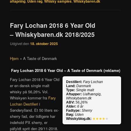
aftapning
,
Uden røg
,
Whisky samples
,
Whiskybaren.dk
Fary Lochan 2018 6 Year Old
– Whiskybaren.dk 2018/2025
Udgivet den
18. oktober 2025
Hjem
»
A Taste of Denmark
Fary Lochan 2018 6 Year Old – A Taste of Denmark (reklame)
Fary Lochan 2018 6 Year Old
Destilleri:
Fary Lochan
er en dansk single malt
Land:
Danmark
Type:
Single malt
whisky på 56,26% Vol.
Aftapper:
Uafhængig,
Whiskyen kommer fra
Fary
Whiskybaren.dk
ABV:
56,26%
Lochan Destilleri
i
Alder:
6 år
Sønderylland. Et 50 liters ex-
Fadtype:
Sherry
Røg:
Uden
sherry fad, der tidligere har
Whiskyblog.dk:
★★★★
★
indehold PX sherry, er
påfyldt sprit den 29/11-2018.