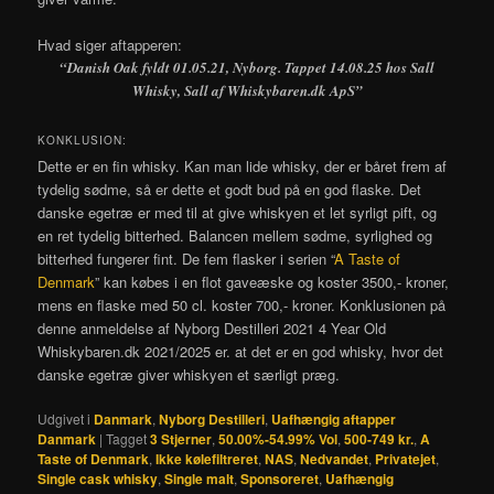
Hvad siger aftapperen:
“Danish Oak fyldt 01.05.21, Nyborg. Tappet 14.08.25 hos Sall
Whisky, Sall af Whiskybaren.dk ApS”
KONKLUSION:
Dette er en fin whisky. Kan man lide whisky, der er båret frem af
tydelig sødme, så er dette et godt bud på en god flaske. Det
danske egetræ er med til at give whiskyen et let syrligt pift, og
en ret tydelig bitterhed. Balancen mellem sødme, syrlighed og
bitterhed fungerer fint. De fem flasker i serien “
A Taste of
Denmark
” kan købes i en flot gaveæske og koster 3500,- kroner,
mens en flaske med 50 cl. koster 700,- kroner. Konklusionen på
denne anmeldelse af Nyborg Destilleri 2021 4 Year Old
Whiskybaren.dk 2021/2025 er. at det er en god whisky, hvor det
danske egetræ giver whiskyen et særligt præg.
Udgivet i
Danmark
,
Nyborg Destilleri
,
Uafhængig aftapper
Danmark
|
Tagget
3 Stjerner
,
50.00%-54.99% Vol
,
500-749 kr.
,
A
Taste of Denmark
,
Ikke kølefiltreret
,
NAS
,
Nedvandet
,
Privatejet
,
Single cask whisky
,
Single malt
,
Sponsoreret
,
Uafhængig