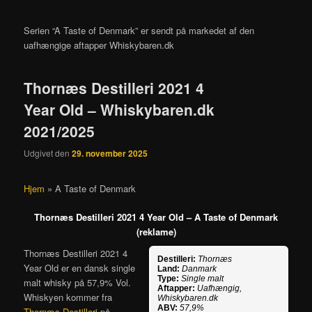
Serien “A Taste of Denmark” er sendt på markedet af den
uafhængige aftapper Whiskybaren.dk
Thornæs Destilleri 2021 4
Year Old – Whiskybaren.dk
2021/2025
Udgivet den
29. november 2025
Hjem
»
A Taste of Denmark
Thornæs Destilleri 2021 4 Year Old – A Taste of Denmark
(reklame)
Thornæs Destilleri 2021 4
Destilleri:
Thornæs
Year Old er en dansk single
Land:
Danmark
Type:
Single malt
malt whisky på 57,9% Vol.
Aftapper:
Uafhængig,
Whiskyen kommer fra
Whiskybaren.dk
ABV:
57,9%
Thornæs Destilleri
på