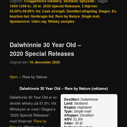
Udgivet i
Cragganmore Distillery
,
Skotland
,
Speyside
|
Tagget
1000-1249 kr.
,
20 år
,
2020 Special Releases
,
3 Stjerner
,
55.00%-59.99% Vol
,
Cask strength
,
Destilleri aftapning
,
Diageo
,
Ex-
bourbon fad
,
Genbrugte fad
,
Rare by Nature
,
Single malt
,
Sponsoreret
,
Uden røg
,
Whisky samples
Dalwhinnie 30 Year Old –
2020 Special Releases
Udgivet den
19. december 2020
Hjem
»
Rare by Nature
Dalwhinnie 30 Year Old – Rare by Nature (reklame)
Dalwhinnie 30 Year Old er en
Destilleri:
Dalwhinnie
skotsk whisky på 51.9% Vol.
Land:
Skotland
Region:
Highland
Whiskyen er med i Diageo’s
Type:
Single malt
“2020 Special Releases”,
Aftapper:
Destilleri
ABV:
51,9%
med tilnavnet “
Rare by
Alder:
30 år
Nature
“. Whiskyen er