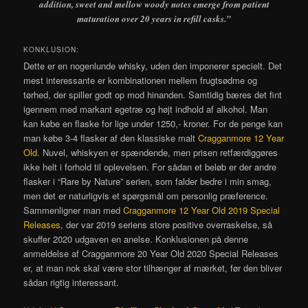
addition, sweet and mellow woody notes emerge from patient
maturation over 20 years in refill casks.”
KONKLUSION:
Dette er en nogenlunde whisky, uden den imponerer specielt. Det
mest interessante er kombinationen mellem frugtsødme og
tørhed, der spiller godt op mod hinanden. Samtidig bæres det fint
igennem med markant egetræ og højt indhold af alkohol. Man
kan købe en flaske for lige under 1250,- kroner. For de penge kan
man købe 3-4 flasker af den klassiske malt
Cragganmore 12 Year
Old
. Nuvel, whiskyen er spændende, men prisen retfærdiggøres
ikke helt i forhold til oplevelsen. For sådan et beløb er der andre
flasker i “Rare by Nature” serien, som falder bedre i min smag,
men det er naturligvis et spørgsmål om personlig præference.
Sammenligner man med
Cragganmore 12 Year Old 2019 Special
Releases
, der var 2019 seriens store positive overraskelse, så
skuffer 2020 udgaven en anelse. Konklusionen på denne
anmeldelse af Cragganmore 20 Year Old 2020 Special Releases
er, at man nok skal være stor tilhænger af mærket, før den bliver
sådan rigtig interessant.