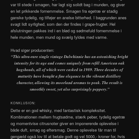
var til stede i smagen, har lagt sig solidt bag i munden, og giver
en let prikkende fornemmelse. Smagen fra egetræ er stadig
ganske tydelig, og tilføjer en anelse bitterhed. I baggrunden anes
svagt lidt syrlighed, som den der findes i grape-frugter. Hel
afslutningen pakkes ind i en blød og sødmefuld fornemmelse i
hele munden, men mund og svælg fyldes med varme.
Hvad siger producenten:
“
This ultra-rare single vintage Dalwhinnie has an astonishing bright
intensity for its age and comes uniquely from refill American oak
hogsheads, all of which were casked in 1989. Three decades of
maturity have bought a fine elegance to the vibrant distillery
character, allowing its moorland aromas to peak. The result is
smoothly sweet, yet also surprisingly peppery.”
KONKLUSION:
Dette er en god whisky, med fantastisk kompleksitet.
Kombinationen mellem frugtsødme, stærk peber, tydelig egetræ
og momentvise citrusnoter giver en imponerende oplevelse i
både duft, smag og eftersmag. Denne oplevelse får man til
gengæld også lov til at betale godt og vel 5000,- kroner for, hvis