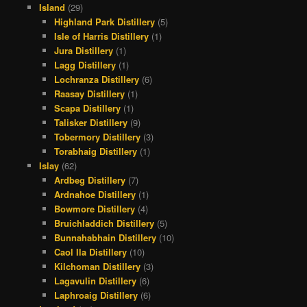
Island
(29)
Highland Park Distillery
(5)
Isle of Harris Distillery
(1)
Jura Distillery
(1)
Lagg Distillery
(1)
Lochranza Distillery
(6)
Raasay Distillery
(1)
Scapa Distillery
(1)
Talisker Distillery
(9)
Tobermory Distillery
(3)
Torabhaig Distillery
(1)
Islay
(62)
Ardbeg Distillery
(7)
Ardnahoe Distillery
(1)
Bowmore Distillery
(4)
Bruichladdich Distillery
(5)
Bunnahabhain Distillery
(10)
Caol Ila Distillery
(10)
Kilchoman Distillery
(3)
Lagavulin Distillery
(6)
Laphroaig Distillery
(6)