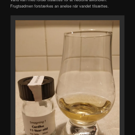
Frugtsødmen forstærkes an anelse når vandet tilsættes.