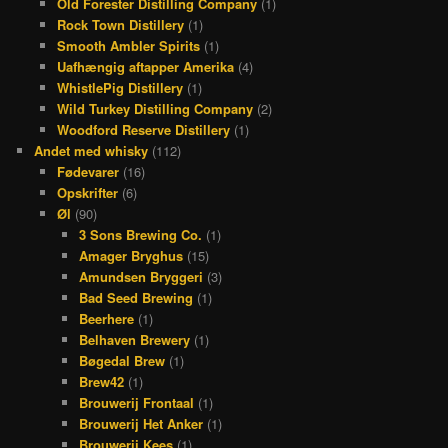
Old Forester Distilling Company
(1)
Rock Town Distillery
(1)
Smooth Ambler Spirits
(1)
Uafhængig aftapper Amerika
(4)
WhistlePig Distillery
(1)
Wild Turkey Distilling Company
(2)
Woodford Reserve Distillery
(1)
Andet med whisky
(112)
Fødevarer
(16)
Opskrifter
(6)
Øl
(90)
3 Sons Brewing Co.
(1)
Amager Bryghus
(15)
Amundsen Bryggeri
(3)
Bad Seed Brewing
(1)
Beerhere
(1)
Belhaven Brewery
(1)
Bøgedal Brew
(1)
Brew42
(1)
Brouwerij Frontaal
(1)
Brouwerij Het Anker
(1)
Brouwerij Kees
(1)