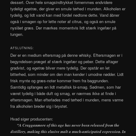
dessert. Over hele smagsindtrykket fornemmes endvidere
tydeligt egetræ, der giver en smule tørhed i munden. Alkoholen er
tydelig, og lidt vand kan med fordel nedtone dette. Vand åbner
også i smagen op for lette noter af citrus, og også en smule
nyslået græs. Der mærkes momentvis lidt stærk ingefær på
tungen.
AFSLUTNING:
Der er en medium eftersmag på denne whisky. Eftersmagen er i
begyndelsen præget af stærk ingefær og peber. Dette aftager
gradvist, og egetræ bliver mere tydelig. Der opstår en let
bitterhed, som minder om den man kender i umodne nødder. Lidt
frisk mynte og græs-noter kommer frem fra baggrunden.
Samtidig opfanges en lidt metallisk bi-smag. Sødmen, som har
været tydelig i både duft og smag, er nærmes ikke at finde i
eftersmagen. Man efterlades med tørhed i munden, mens varme
fra alkoholen breder sig i brystet.
Hvad siger producenten:
“
A Cragganmore of this age has never been released from the
distillery, making this elusive malt a much-anticipated expression. In