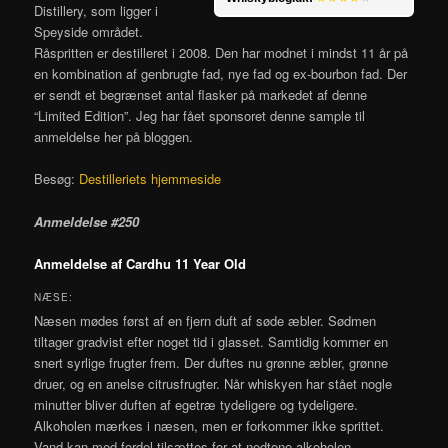
Distillery, som ligger i
Speyside området.
Råspritten er destilleret i 2008. Den har modnet i mindst 11 år på
en kombination af genbrugte fad, nye fad og ex-bourbon fad. Der
er sendt et begrænset antal flasker på markedet af denne
“Limited Edition”. Jeg har fået sponsoret denne sample til
anmeldelse her på bloggen.
Besøg:
Destilleriets hjemmeside
Anmeldelse #250
Anmeldelse af Cardhu 11 Year Old
NÆSE:
Næsen mødes først af en fjern duft af søde æbler. Sødmen
tiltager gradvist efter noget tid i glasset. Samtidig kommer en
snert syrlige frugter frem. Der duftes nu grønne æbler, grønne
druer, og en anelse citrusfrugter. Når whiskyen har stået nogle
minutter bliver duften af egetræ tydeligere og tydeligere.
Alkoholen mærkes i næsen, men er forkommer ikke sprittet.
Vand kan med fordel tilsættes for at nedtone alkoholen.