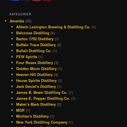
a
h
n
i
c
r
s
n
KATEGORIER
Amerika
(35)
e
e
t
t
Alltech Lexington Brewing & Distilling Co.
(1)
b
a
a
e
Balcones Distilling
(6)
o
d
g
r
Barton 1792 Distillery
(1)
Buffalo Trace Distillery
(2)
o
s
r
e
Bulleit Distilling Co.
(1)
k
a
s
FEW Spirits
(1)
Four Roses Distillery
(3)
m
t
Golden Moon Distillery
(1)
Heaven Hill Distillery
(4)
House Spirits Distillery
(1)
Jack Daniel's Distillery
(1)
James B. Beam Distilling Co.
(1)
James E. Pepper Distilling Co.
(1)
Maker's Mark Distillery
(2)
MGP
(1)
Michter's Distillery
(1)
New York Distilling Company
(1)