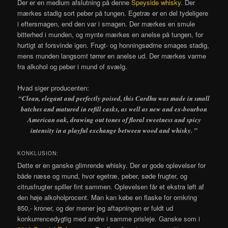
Der er en medium afslutning på denne
Speyside whisky
. Der
mærkes stadig sort peber på tungen. Egetræ er en del tydeligere
i eftersmagen, end den var i smagen. Der mærkes en smule
bitterhed i munden, og mynte mærkes en anelse på tungen, for
hurtigt at forsvinde igen. Frugt- og honningsødme smages stadig,
mens munden langsomt tørrer en anelse ud. Der mærkes varme
fra alkohol og peber i mund of svælg.
Hvad siger producenten:
“
Clean, elegant and perfectly poised, this Cardhu was made in small
batches and matured in refill casks, as well as new and ex-bourbon
American oak, drawing out tones of floral sweetness and spicy
intensity in a playful exchange between wood and whisky. ”
KONKLUSION:
Dette er en ganske glimrende whisky. Der er gode oplevelser for
både næse og mund, hvor egetræ, peber, søde frugter, og
citrusfrugter spiller fint sammen. Oplevelsen får et ekstra løft af
den høje alkoholprocent. Man kan købe en flaske for omkring
850,- kroner, og der mener jeg aftapningen er fuldt ud
konkurrencedygtig med andre i samme prisleje. Ganske som i