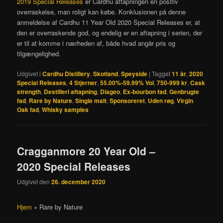
2019 Special Releases
er Cardhu aftapningen en positiv
overraskelse, man roligt kan købe. Konklusionen på denne
anmeldelse af Cardhu 11 Year Old 2020 Special Releases er, at
den er overraskende god, og endelig er en aftapning i serien, der
er til at komme i nærheden af, både hvad angår pris og
tilgængelighed.
Udgivet i
Cardhu Distillery
,
Skotland
,
Speyside
|
Tagget
11 år
,
2020
Special Releases
,
4 Stjerner
,
55.00%-59.99% Vol
,
750-999 kr
,
Cask
strength
,
Destilleri aftapning
,
Diageo
,
Ex-bourbon fad
,
Genbrugte
fad
,
Rare by Nature
,
Single malt
,
Sponsoreret
,
Uden røg
,
Virgin
Oak fad
,
Whisky samples
Cragganmore 20 Year Old –
2020 Special Releases
Udgivet den
26. december 2020
Hjem
»
Rare by Nature