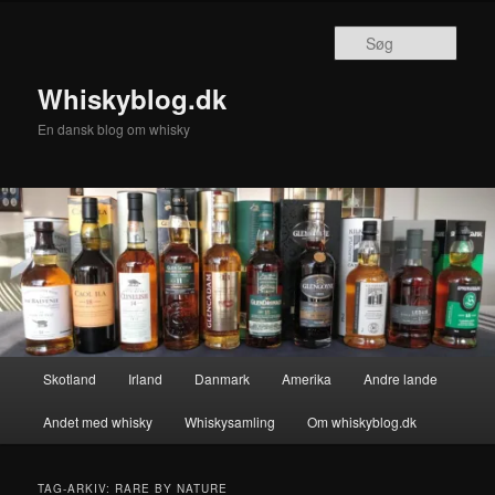
Fortsæt
Fortsæt
til
til
Søg
primært
sekundært
indhold
indhold
Whiskyblog.dk
En dansk blog om whisky
Hovedmenu
Skotland
Irland
Danmark
Amerika
Andre lande
Andet med whisky
Whiskysamling
Om whiskyblog.dk
TAG-ARKIV:
RARE BY NATURE