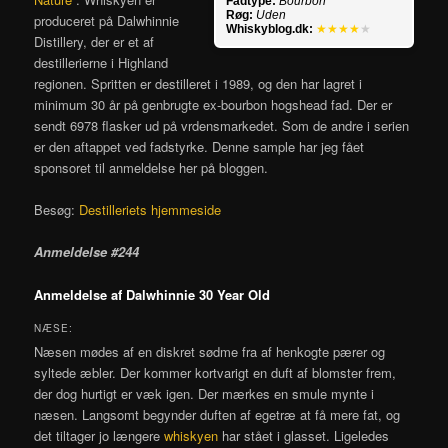
Fadtype:
Bourbon
Røg:
Uden
produceret på Dalwhinnie
Whiskyblog.dk:
★★★★
★
Distillery, der er et af
destillerierne i Highland
regionen. Spritten er destilleret i 1989, og den har lagret i
minimum 30 år på genbrugte ex-bourbon hogshead fad. Der er
sendt 6978 flasker ud på vrdensmarkedet. Som de andre i serien
er den aftappet ved fadstyrke. Denne sample har jeg fået
sponsoret til anmeldelse her på bloggen.
Besøg:
Destilleriets hjemmeside
Anmeldelse #244
Anmeldelse af Dalwhinnie 30 Year Old
NÆSE:
Næsen mødes af en diskret sødme fra af henkogte pærer og
syltede æbler. Der kommer kortvarigt en duft af blomster frem,
der dog hurtigt er væk igen. Der mærkes en smule mynte i
næsen. Langsomt begynder duften af egetræ at få mere fat, og
det tiltager jo længere
whiskyen
har stået i glasset. Ligeledes