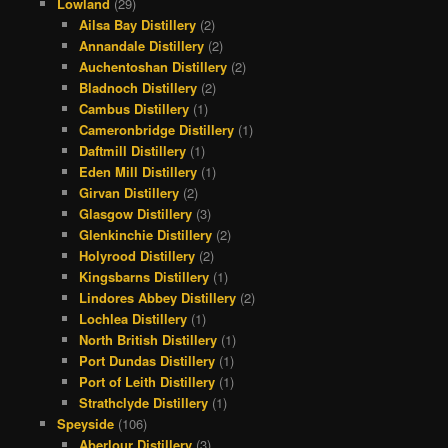
Lowland
(29)
Ailsa Bay Distillery
(2)
Annandale Distillery
(2)
Auchentoshan Distillery
(2)
Bladnoch Distillery
(2)
Cambus Distillery
(1)
Cameronbridge Distillery
(1)
Daftmill Distillery
(1)
Eden Mill Distillery
(1)
Girvan Distillery
(2)
Glasgow Distillery
(3)
Glenkinchie Distillery
(2)
Holyrood Distillery
(2)
Kingsbarns Distillery
(1)
Lindores Abbey Distillery
(2)
Lochlea Distillery
(1)
North British Distillery
(1)
Port Dundas Distillery
(1)
Port of Leith Distillery
(1)
Strathclyde Distillery
(1)
Speyside
(106)
Aberlour Distillery
(3)