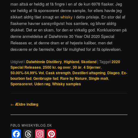
man altså er heldig at få fingre i en af de kun 6978 flasker. Jeg
var heldig at få sponsoreret denne sample, for ellers havde jeg
sikkert aldrig fået smagt en
whisky
i dette prisleje. En stor del af
flaskerne havner sansynligvist hos samlere, og bliver aldrig
drukket. Det er en skam, for den er virkelig god. Konklusionen på
denne anmeldelse af Dalwhinnie 30 Year Old 2020 Special
Releases er, at denne dram er af højeste kaliber, men det
desværre er de færreste, der får mulighed for at få oplevelsen.
Udgivet i
Dalwhinnie Distillery
,
Highland
,
Skotland
|
Tagget
2020
Special Releases
,
2500 kr. og over
,
30 år
,
4 Stjerner
,
50.00%-54.99% Vol
,
Cask strength
,
Destilleri aftapning
,
Diageo
,
Ex-
bourbon fad
,
Genbrugte fad
,
Rare by Nature
,
Single malt
,
Sponsoreret
,
Uden røg
,
Whisky samples
Indlægsnavigation
←
Ældre indlæg
FØLG WHISKYBLOG.DK
F
T
I
P