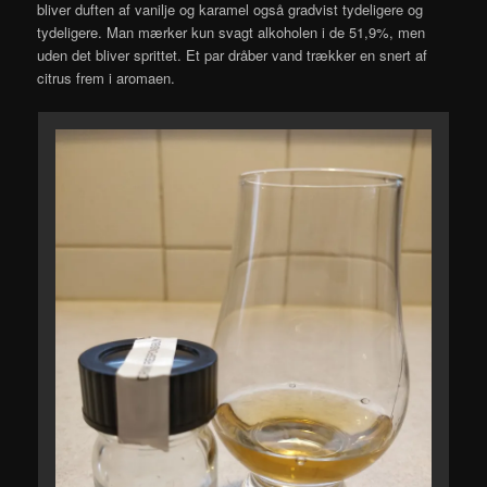
bliver duften af vanilje og karamel også gradvist tydeligere og
tydeligere. Man mærker kun svagt alkoholen i de 51,9%, men
uden det bliver sprittet. Et par dråber vand trækker en snert af
citrus frem i aromaen.