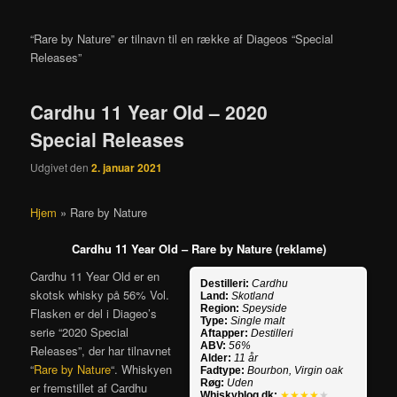
“Rare by Nature” er tilnavn til en række af Diageos “Special
Releases”
Cardhu 11 Year Old – 2020
Special Releases
Udgivet den
2. januar 2021
Hjem
»
Rare by Nature
Cardhu 11 Year Old – Rare by Nature (reklame)
Cardhu 11 Year Old er en
Destilleri:
Cardhu
skotsk whisky på 56% Vol.
Land:
Skotland
Region:
Speyside
Flasken er del i Diageo’s
Type:
Single malt
serie “2020 Special
Aftapper:
Destilleri
ABV:
56%
Releases”, der har tilnavnet
Alder:
11 år
“
Rare by Nature
“. Whiskyen
Fadtype:
Bourbon, Virgin oak
Røg:
Uden
er fremstillet af Cardhu
Whiskyblog.dk:
★★★★
★