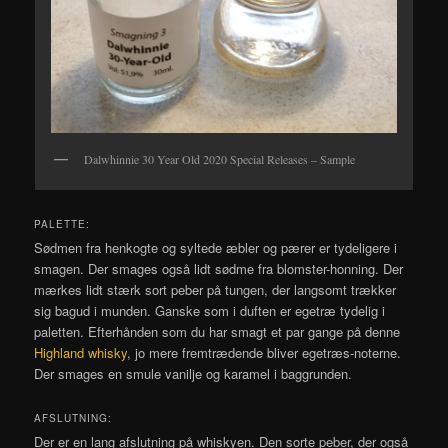
Dalwhinnie 30 Year Old 2020 Special Releases – Sample
PALETTE:
Sødmen fra henkogte og syltede æbler og pærer er tydeligere i
smagen. Der smages også lidt sødme fra blomster-honning. Der
mærkes lidt stærk sort peber på tungen, der langsomt trækker
sig bagud i munden. Ganske som i duften er egetræ tydelig i
paletten. Efterhånden som du har smagt et par gange på denne
Highland whisky
, jo mere fremtrædende bliver egetræs-noterne.
Der smages en smule vanilje og karamel i baggrunden.
AFSLUTNING:
Der er en lang afslutning på whiskyen. Den sorte peber, der også