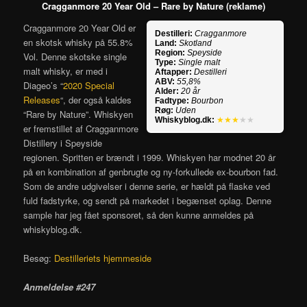
Cragganmore 20 Year Old – Rare by Nature (reklame)
Cragganmore 20 Year Old er
Destilleri:
Cragganmore
en skotsk whisky på 55.8%
Land:
Skotland
Region:
Speyside
Vol. Denne skotske single
Type:
Single malt
malt whisky, er med i
Aftapper:
Destilleri
ABV:
55,8%
Diageo’s “
2020 Special
Alder:
20 år
Releases
“, der også kaldes
Fadtype:
Bourbon
Røg:
Uden
“Rare by Nature”. Whiskyen
Whiskyblog.dk:
★★★
★★
er fremstillet af Cragganmore
Distillery i Speyside
regionen. Spritten er brændt i 1999. Whiskyen har modnet 20 år
på en kombination af genbrugte og ny-forkullede ex-bourbon fad.
Som de andre udgivelser i denne serie, er hældt på flaske ved
fuld fadstyrke, og sendt på markedet i begænset oplag. Denne
sample har jeg fået sponsoret, så den kunne anmeldes på
whiskyblog.dk.
Besøg:
Destilleriets hjemmeside
Anmeldelse #247