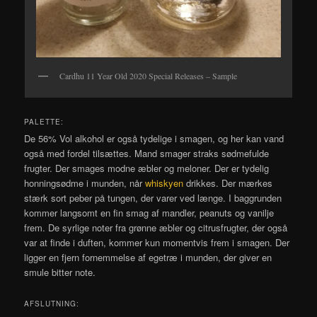
Cardhu 11 Year Old 2020 Special Releases – Sample
PALETTE:
De 56% Vol alkohol er også tydelige i smagen, og her kan vand
også med fordel tilsættes. Mand smager straks sødmefulde
frugter. Der smages modne æbler og meloner. Der er tydelig
honningsødme i munden, når
whiskyen
drikkes. Der mærkes
stærk sort peber på tungen, der varer ved længe. I baggrunden
kommer langsomt en fin smag af mandler, peanuts og vanilje
frem. De syrlige noter fra grønne æbler og citrusfrugter, der også
var at finde i duften, kommer kun momentvis frem i smagen. Der
ligger en fjern fornemmelse af egetræ i munden, der giver en
smule bitter note.
AFSLUTNING: