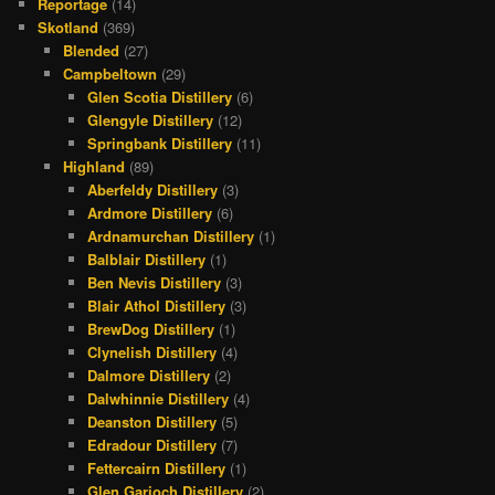
Reportage
(14)
Skotland
(369)
Blended
(27)
Campbeltown
(29)
Glen Scotia Distillery
(6)
Glengyle Distillery
(12)
Springbank Distillery
(11)
Highland
(89)
Aberfeldy Distillery
(3)
Ardmore Distillery
(6)
Ardnamurchan Distillery
(1)
Balblair Distillery
(1)
Ben Nevis Distillery
(3)
Blair Athol Distillery
(3)
BrewDog Distillery
(1)
Clynelish Distillery
(4)
Dalmore Distillery
(2)
Dalwhinnie Distillery
(4)
Deanston Distillery
(5)
Edradour Distillery
(7)
Fettercairn Distillery
(1)
Glen Garioch Distillery
(2)