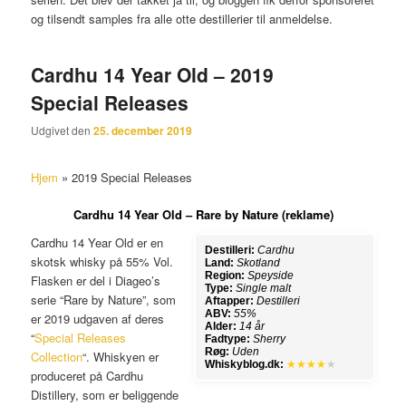
og tilsendt samples fra alle otte destillerier til anmeldelse.
Cardhu 14 Year Old – 2019
Special Releases
Udgivet den
25. december 2019
Hjem
»
2019 Special Releases
Cardhu 14 Year Old – Rare by Nature (reklame)
Cardhu 14 Year Old er en
Destilleri:
Cardhu
skotsk whisky på 55% Vol.
Land:
Skotland
Region:
Speyside
Flasken er del i Diageo’s
Type:
Single malt
serie “Rare by Nature”, som
Aftapper:
Destilleri
ABV:
55%
er 2019 udgaven af deres
Alder:
14 år
“
Special Releases
Fadtype:
Sherry
Røg:
Uden
Collection
“. Whiskyen er
Whiskyblog.dk:
★★★★
★
produceret på Cardhu
Distillery, som er beliggende