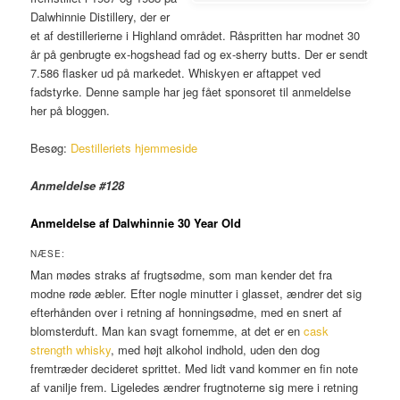
Dalwhinnie Distillery, der er
et af destillerierne i Highland området. Råspritten har modnet 30
år på genbrugte ex-hogshead fad og ex-sherry butts. Der er sendt
7.586 flasker ud på markedet. Whiskyen er aftappet ved
fadstyrke. Denne sample har jeg fået sponsoret til anmeldelse
her på bloggen.
Besøg:
Destilleriets hjemmeside
Anmeldelse #128
Anmeldelse af Dalwhinnie 30 Year Old
NÆSE:
Man mødes straks af frugtsødme, som man kender det fra
modne røde æbler. Efter nogle minutter i glasset, ændrer det sig
efterhånden over i retning af honningsødme, med en snert af
blomsterduft. Man kan svagt fornemme, at det er en
cask
strength whisky
, med højt alkohol indhold, uden den dog
fremtræder decideret sprittet. Med lidt vand kommer en fin note
af vanilje frem. Ligeledes ændrer frugtnoterne sig mere i retning