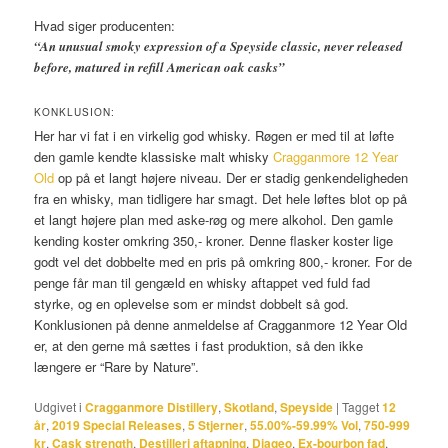
Hvad siger producenten:
“
An unusual smoky expression of a Speyside classic, never released
before, matured in refill American oak casks”
KONKLUSION:
Her har vi fat i en virkelig god whisky. Røgen er med til at løfte
den gamle kendte klassiske malt whisky
Cragganmore 12 Year
Old
op på et langt højere niveau. Der er stadig genkendeligheden
fra en whisky, man tidligere har smagt. Det hele løftes blot op på
et langt højere plan med aske-røg og mere alkohol. Den gamle
kending koster omkring 350,- kroner. Denne flasker koster lige
godt vel det dobbelte med en pris på omkring 800,- kroner. For de
penge får man til gengæld en whisky aftappet ved fuld fad
styrke, og en oplevelse som er mindst dobbelt så god.
Konklusionen på denne anmeldelse af Cragganmore 12 Year Old
er, at den gerne må sættes i fast produktion, så den ikke
længere er “Rare by Nature”.
Udgivet i
Cragganmore Distillery
,
Skotland
,
Speyside
|
Tagget
12
år
,
2019 Special Releases
,
5 Stjerner
,
55.00%-59.99% Vol
,
750-999
kr
,
Cask strength
,
Destilleri aftapning
,
Diageo
,
Ex-bourbon fad
,