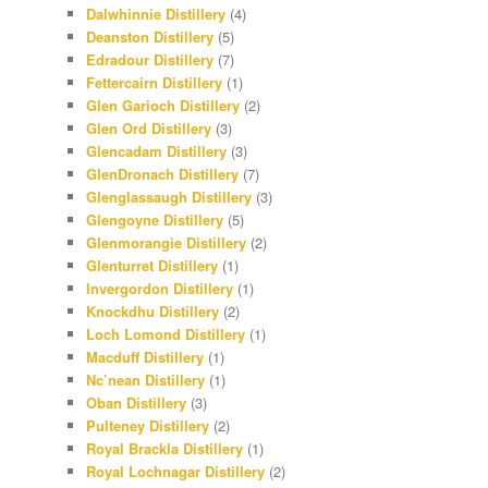
Dalwhinnie Distillery
(4)
Deanston Distillery
(5)
Edradour Distillery
(7)
Fettercairn Distillery
(1)
Glen Garioch Distillery
(2)
Glen Ord Distillery
(3)
Glencadam Distillery
(3)
GlenDronach Distillery
(7)
Glenglassaugh Distillery
(3)
Glengoyne Distillery
(5)
Glenmorangie Distillery
(2)
Glenturret Distillery
(1)
Invergordon Distillery
(1)
Knockdhu Distillery
(2)
Loch Lomond Distillery
(1)
Macduff Distillery
(1)
Nc’nean Distillery
(1)
Oban Distillery
(3)
Pulteney Distillery
(2)
Royal Brackla Distillery
(1)
Royal Lochnagar Distillery
(2)