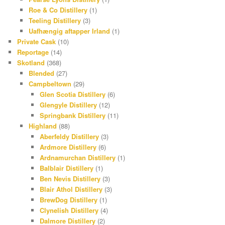
Roe & Co Distillery
(1)
Teeling Distillery
(3)
Uafhængig aftapper Irland
(1)
Private Cask
(10)
Reportage
(14)
Skotland
(368)
Blended
(27)
Campbeltown
(29)
Glen Scotia Distillery
(6)
Glengyle Distillery
(12)
Springbank Distillery
(11)
Highland
(88)
Aberfeldy Distillery
(3)
Ardmore Distillery
(6)
Ardnamurchan Distillery
(1)
Balblair Distillery
(1)
Ben Nevis Distillery
(3)
Blair Athol Distillery
(3)
BrewDog Distillery
(1)
Clynelish Distillery
(4)
Dalmore Distillery
(2)