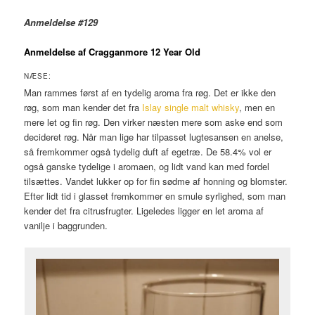
Anmeldelse #129
Anmeldelse af Cragganmore 12 Year Old
NÆSE:
Man rammes først af en tydelig aroma fra røg. Det er ikke den
røg, som man kender det fra
Islay single malt whisky
, men en
mere let og fin røg. Den virker næsten mere som aske end som
decideret røg. Når man lige har tilpasset lugtesansen en anelse,
så fremkommer også tydelig duft af egetræ. De 58.4% vol er
også ganske tydelige i aromaen, og lidt vand kan med fordel
tilsættes. Vandet lukker op for fin sødme af honning og blomster.
Efter lidt tid i glasset fremkommer en smule syrlighed, som man
kender det fra citrusfrugter. Ligeledes ligger en let aroma af
vanilje i baggrunden.