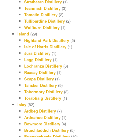
Strathearn Distillery
(1)
Teaninich Distillery
(3)
Tomatin Distillery
(2)
Tullibardine Distillery
(2)
Wolfburn Distillery
(1)
Island
(29)
Highland Park Distillery
(5)
Isle of Harris Distillery
(1)
Jura Distillery
(1)
Lagg Distillery
(1)
Lochranza Distillery
(6)
Raasay Distillery
(1)
Scapa Distillery
(1)
Talisker Distillery
(9)
Tobermory Distillery
(3)
Torabhaig Distillery
(1)
Islay
(62)
Ardbeg Distillery
(7)
Ardnahoe Distillery
(1)
Bowmore Distillery
(4)
Bruichladdich Distillery
(5)
Bunnahabhain Distillery
(10)