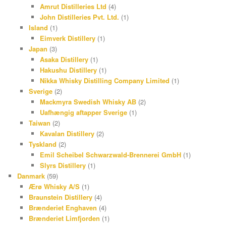
Amrut Distilleries Ltd
(4)
John Distilleries Pvt. Ltd.
(1)
Island
(1)
Eimverk Distillery
(1)
Japan
(3)
Asaka Distillery
(1)
Hakushu Distillery
(1)
Nikka Whisky Distilling Company Limited
(1)
Sverige
(2)
Mackmyra Swedish Whisky AB
(2)
Uafhængig aftapper Sverige
(1)
Taiwan
(2)
Kavalan Distillery
(2)
Tyskland
(2)
Emil Scheibel Schwarzwald-Brennerei GmbH
(1)
Slyrs Distillery
(1)
Danmark
(59)
Ærø Whisky A/S
(1)
Braunstein Distillery
(4)
Brænderiet Enghaven
(4)
Brænderiet Limfjorden
(1)