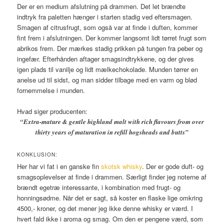
Der er en medium afslutning på drammen. Det let brændte
indtryk fra paletten hænger i starten stadig ved eftersmagen.
Smagen af citrusfrugt, som også var at finde i duften, kommer
fint frem i afslutningen. Der kommer langsomt lidt tørret frugt som
abrikos frem. Der mærkes stadig prikken på tungen fra peber og
ingefær. Efterhånden aftager smagsindtrykkene, og der gives
igen plads til vanilje og lidt mælkechokolade. Munden tørrer en
anelse ud til sidst, og man sidder tilbage med en varm og blød
fornemmelse i munden.
Hvad siger producenten:
“
Extra-mature & gentle highland malt with rich flavours from over
thirty years of maturation in refill hogsheads and butts”
KONKLUSION:
Her har vi fat i en ganske fin
skotsk whisky
. Der er gode duft- og
smagsoplevelser at finde i drammen. Særligt finder jeg noterne af
brændt egetræ interessante, i kombination med frugt- og
honningsødme. Når det er sagt, så koster en flaske lige omkring
4500,- kroner, og det mener jeg ikke denne whisky er værd. I
hvert fald ikke i aroma og smag. Om den er pengene værd, som