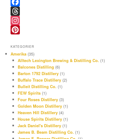
F
a
T
c
h
I
e
r
n
P
KATEGORIER
b
e
s
i
Amerika
(35)
o
a
t
n
Alltech Lexington Brewing & Distilling Co.
(1)
Balcones Distilling
(6)
o
d
a
t
Barton 1792 Distillery
(1)
k
s
g
e
Buffalo Trace Distillery
(2)
r
r
Bulleit Distilling Co.
(1)
FEW Spirits
(1)
a
e
Four Roses Distillery
(3)
m
s
Golden Moon Distillery
(1)
Heaven Hill Distillery
(4)
t
House Spirits Distillery
(1)
Jack Daniel's Distillery
(1)
James B. Beam Distilling Co.
(1)
James E. Pepper Distilling Co.
(1)