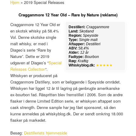
Hjem
»
2019 Special Releases
Cragganmore 12 Year Old – Rare by Nature (reklame)
Cragganmore 12 Year Old er
Destilleri:
Cragganmore
en skotsk whisky på 58.4%
Land:
Skotland
Region:
Speyside
Vol. Denne skotske single
Type:
Single malt
malt whisky, er med i
Aftapper:
Destilleri
ABV:
58,4%
Diageo’s serie “Rare by
Alder:
12 år
Nature”. Dette er 2019
Fadtype:
Bourbon
Røg:
Kraftig
udgaven af Diageo’s “
Special
Whiskyblog.dk:
★★★★★
Releases Collection
“.
Whiskyen er produceret på
Cragganmore Distillery, som er beliggende i Speyside området.
Whiskyen har ligget 12 år til lagring på genbrugte amerikanske
ex-bourbon fad. Råspritten blev fremstillet i 2006. Som de andre
flasker i denne Limited Edition serie, er whiskyen aftappet som
cask strength. Denne sample har jeg fået sponsoret, så den
kunne anmeldes på whiskyblog.dk. Der er sendt omkring 18.000
flasker på markedet.
Besøg:
Destilleriets hjemmeside