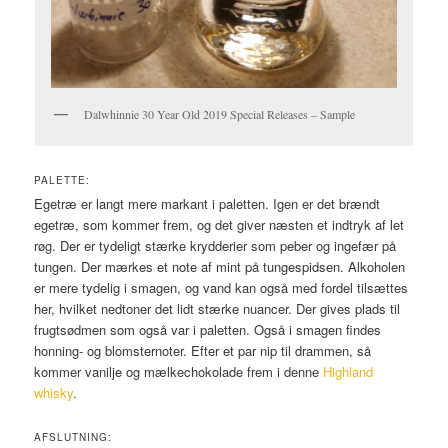
Dalwhinnie 30 Year Old 2019 Special Releases – Sample
PALETTE:
Egetræ er langt mere markant i paletten. Igen er det brændt
egetræ, som kommer frem, og det giver næsten et indtryk af let
røg. Der er tydeligt stærke krydderier som peber og ingefær på
tungen. Der mærkes et note af mint på tungespidsen. Alkoholen
er mere tydelig i smagen, og vand kan også med fordel tilsættes
her, hvilket nedtoner det lidt stærke nuancer. Der gives plads til
frugtsødmen som også var i paletten. Også i smagen findes
honning- og blomsternoter. Efter et par nip til drammen, så
kommer vanilje og mælkechokolade frem i denne
Highland
whisky
.
AFSLUTNING: