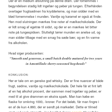
Der er en medium afslutning på denne dram. Der fornemmes i
begyndelsen stadig lidt ingefær og peber på tungen. Efterhånden
overtager frugtsødmen fra krydderierne, og man sidder med en
blød fornemmelse i munden. Vanilje og karamel er også at finde.
Hen mod slutningen mærkes fine noter af mælkechokolade. Der
er lidt smag af egetræ til sidst, og der er en mærkes let bitter
note på tungespidsen. Slutteligt tørrer munden en anelse ud, og
man sidder tilbage med en smag fra søde bær, og en fin varme
fra alkoholen.
Hvad siger producenten:
“
Smooth and generous, a small batch double matured for two years
in Amontillado sherry-seasoned hogsheads”
KONKLUSION:
Her er tale om en ganske god whisky. Der er fine nuancer af både
frugt, sødme, vanilje og mælkechokolade. Det hele får et fint løft
af en høj alkohol procent, der sammen med ingefær og peber, er
med til at give drammen en ekstra spark. Man kan købe en
flaske for omkring 1000,- kroner. For det beløb, får man fingre i
en af de kun 4.860, der er sendt på markedet. Dette er tilmed