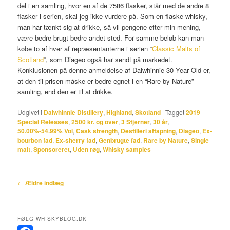
del i en samling, hvor en af de 7586 flasker, står med de andre 8
flasker i serien, skal jeg ikke vurdere på. Som en flaske whisky,
man har tænkt sig at drikke, så vil pengene efter min mening,
være bedre brugt bedre andet sted. For samme beløb kan man
købe to af hver af repræsentanterne i serien “
Classic Malts of
Scotland
“, som Diageo også har sendt på markedet.
Konklusionen på denne anmeldelse af Dalwhinnie 30 Year Old er,
at den til prisen måske er bedre egnet i en “Rare by Nature”
samling, end den er til at drikke.
Udgivet i
Dalwhinnie Distillery
,
Highland
,
Skotland
|
Tagget
2019
Special Releases
,
2500 kr. og over
,
3 Stjerner
,
30 år
,
50.00%-54.99% Vol
,
Cask strength
,
Destilleri aftapning
,
Diageo
,
Ex-
bourbon fad
,
Ex-sherry fad
,
Genbrugte fad
,
Rare by Nature
,
Single
malt
,
Sponsoreret
,
Uden røg
,
Whisky samples
Indlægsnavigation
←
Ældre indlæg
FØLG WHISKYBLOG.DK