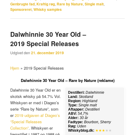
Genbrugte fad
,
Kraftig røg
,
Rare by Nature
,
Single malt
,
Sponsoreret
,
Whisky samples
Dalwhinnie 30 Year Old –
2019 Special Releases
Udgivet den
21. december 2019
Hjem
»
2019 Special Releases
Dalwhinnie 30 Year Old – Rare by Nature (reklame)
Dalwhinnie 30 Year Old er en
Destilleri:
Dalwhinnie
skotsk whisky på 54.7% Vol.
Land:
Skotland
Region:
Highland
Whiskyen er med i Diageo’s
Type:
Single malt
serie “Rare by Nature”, som
Aftapper:
Destilleri
ABV:
54,7%
er
2019 udgaven af Diageo’s
Alder:
30 år
“Special Releases
Fadtype:
Bourbon, Sherry
Røg:
Uden
Collection”
. Whiskyen er
Whiskyblog.dk:
★★★
★★
fremstillet i 1987 og 1988 på