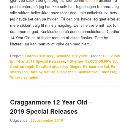
gjort ved cask strength. Jeg har fået denne
sample
tilsendt fra
producenten, så jeg har ikke selv haft tegnebogen fremme. Jeg
ville sikkert heller ikke, have taget den i min indkøbskurv, hvis
jeg havde set den på hylden. Til den pris havde jeg gået efter et
mere sikkert valg til mine smagsløg. Det ville være mit tab, for
drammen er god. Konklusionen på denne anmeldelse af Cardhu
14 Year Old er, at finder man en af disse flasker “Rare by
Nature”, så kan man roligt købe den med hjem.
Udgivet i
Cardhu Distillery
,
Skotland
,
Speyside
|
Tagget
1000-1249
kr.
,
14 år
,
2019 Special Releases
,
4 Stjerner
,
55.00%-59.99% Vol
,
Cask strength
,
Destilleri aftapning
,
Diageo
,
Ex-bourbon fad
,
Ex-
sherry fad
,
Rare by Nature
,
Single malt
,
Sponsoreret
,
Uden røg
,
Whisky samples
Cragganmore 12 Year Old –
2019 Special Releases
Udgivet den
23. december 2019