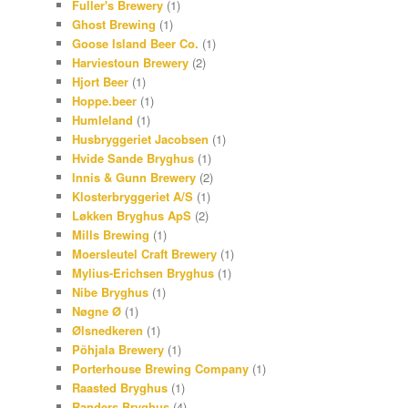
Fuller's Brewery
(1)
Ghost Brewing
(1)
Goose Island Beer Co.
(1)
Harviestoun Brewery
(2)
Hjort Beer
(1)
Hoppe.beer
(1)
Humleland
(1)
Husbryggeriet Jacobsen
(1)
Hvide Sande Bryghus
(1)
Innis & Gunn Brewery
(2)
Klosterbryggeriet A/S
(1)
Løkken Bryghus ApS
(2)
Mills Brewing
(1)
Moersleutel Craft Brewery
(1)
Mylius-Erichsen Bryghus
(1)
Nibe Bryghus
(1)
Nøgne Ø
(1)
Ølsnedkeren
(1)
Põhjala Brewery
(1)
Porterhouse Brewing Company
(1)
Raasted Bryghus
(1)
Randers Bryghus
(4)