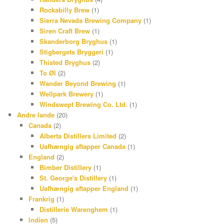
Rockabilly Brew
(1)
Sierra Nevada Brewing Company
(1)
Siren Craft Brew
(1)
Skanderborg Bryghus
(1)
Stigbergets Bryggeri
(1)
Thisted Bryghus
(2)
To Øl
(2)
Wander Beyond Brewing
(1)
Wellpark Brewery
(1)
Windswept Brewing Co. Ltd.
(1)
Andre lande
(20)
Canada
(2)
Alberta Distillers Limited
(2)
Uafhængig aftapper Canada
(1)
England
(2)
Bimber Distillery
(1)
St. George's Distillery
(1)
Uafhængig aftapper England
(1)
Frankrig
(1)
Distillerie Warenghem
(1)
Indien
(5)