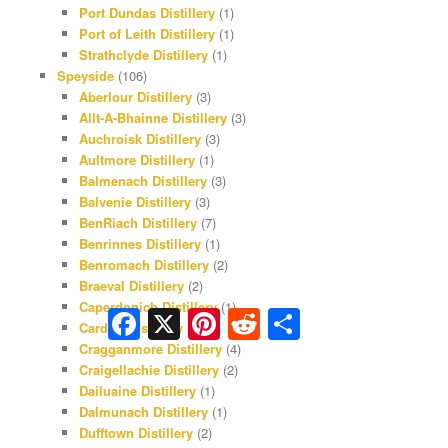
Port Dundas Distillery
(1)
Port of Leith Distillery
(1)
Strathclyde Distillery
(1)
Speyside
(106)
Aberlour Distillery
(3)
Allt-A-Bhainne Distillery
(3)
Auchroisk Distillery
(3)
Aultmore Distillery
(1)
Balmenach Distillery
(3)
Balvenie Distillery
(3)
BenRiach Distillery
(7)
Benrinnes Distillery
(1)
Benromach Distillery
(2)
Braeval Distillery
(2)
Caperdonich Distillery
(1)
Facebook
X
Pinterest
Reddit
Share
Cardhu Distillery
(3)
Cragganmore Distillery
(4)
Craigellachie Distillery
(2)
Dailuaine Distillery
(1)
Dalmunach Distillery
(1)
Dufftown Distillery
(2)