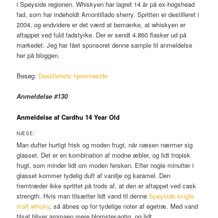
i Speyside regionen. Whiskyen har lagret 14 år på ex-hogshead
fad, som har indeholdt Amontillado sherry. Spritten er destilleret i
2004, og endvidere er det værd at bemærke, at whiskyen er
aftappet ved fuld fadstyrke. Der er sendt 4.860 flasker ud på
markedet. Jeg har fået sponsoret denne sample til anmeldelse
her på bloggen.
Besøg:
Destilleriets hjemmeside
Anmeldelse #130
Anmeldelse af Cardhu 14 Year Old
NÆSE:
Man dufter hurtigt frisk og moden frugt, når næsen nærmer sig
glasset. Det er en kombination af modne æbler, og lidt tropisk
frugt, som minder lidt om moden fersken. Efter nogle minutter i
glasset kommer tydelig duft af vanilje og karamel. Den
fremtræder ikke sprittet på trods af, at den er aftappet ved cask
strength. Hvis man tilsætter lidt vand til denne
Speyside single
malt whisky
, så åbnes op for tydelige noter af egetræ. Med vand
tilsat bliver aromaen mere blomster-agtig, og lidt