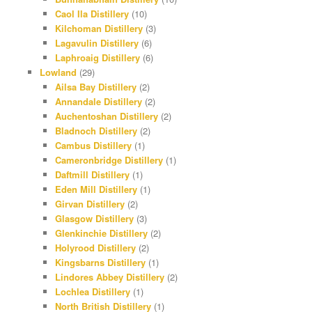
Caol Ila Distillery
(10)
Kilchoman Distillery
(3)
Lagavulin Distillery
(6)
Laphroaig Distillery
(6)
Lowland
(29)
Ailsa Bay Distillery
(2)
Annandale Distillery
(2)
Auchentoshan Distillery
(2)
Bladnoch Distillery
(2)
Cambus Distillery
(1)
Cameronbridge Distillery
(1)
Daftmill Distillery
(1)
Eden Mill Distillery
(1)
Girvan Distillery
(2)
Glasgow Distillery
(3)
Glenkinchie Distillery
(2)
Holyrood Distillery
(2)
Kingsbarns Distillery
(1)
Lindores Abbey Distillery
(2)
Lochlea Distillery
(1)
North British Distillery
(1)