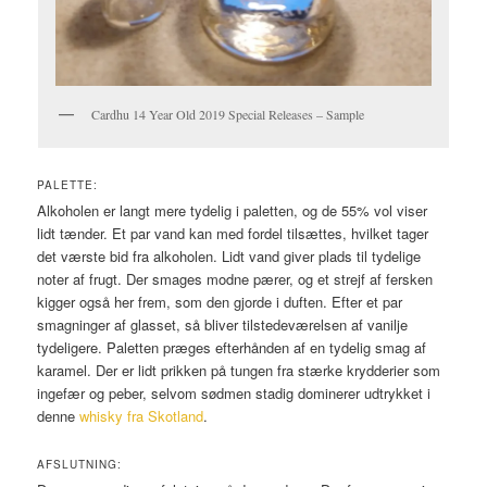
Cardhu 14 Year Old 2019 Special Releases – Sample
PALETTE:
Alkoholen er langt mere tydelig i paletten, og de 55% vol viser
lidt tænder. Et par vand kan med fordel tilsættes, hvilket tager
det værste bid fra alkoholen. Lidt vand giver plads til tydelige
noter af frugt. Der smages modne pærer, og et strejf af fersken
kigger også her frem, som den gjorde i duften. Efter et par
smagninger af glasset, så bliver tilstedeværelsen af vanilje
tydeligere. Paletten præges efterhånden af en tydelig smag af
karamel. Der er lidt prikken på tungen fra stærke krydderier som
ingefær og peber, selvom sødmen stadig dominerer udtrykket i
denne
whisky fra Skotland
.
AFSLUTNING: