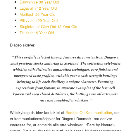
Dalwhinnie 30 Year Old
Lagavulin 12 Year Old
Mortlach 26 Year Old
Pittyvaich 29 Year Old
Singleton of Glen Ord 18 Year Old
Talisker 15 Year Old
Diageo skriver:
“This carefully selected line-up features discoveries from Diageo’s
most precious stocks maturing in Scotland. The collection celebrates
whiskies with distinctive maturation techniques, rare finishes and
unexpected taste profiles, with this year’s cask strength bottlings
bringing to life each distillery’s unique character. Featuring
expressions from famous, to supreme examples of the less well
known and even closed distilleries, the bottlings are all extremely
rare and sought-after whiskies.”
Whiskyblog.dk blev kontaktet af
Ramble On Kommunikation
, der
er kommunkationsrådgiver for Diageo i Danmark, om der var
interesse for, at anmelde alle otte whiskyer i “Rare by Nature”-
serien. Det blev der takket ja til, og bloggen fik derfor sponsoreret