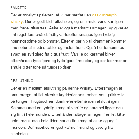
PALETTE:
Det er tydeligt i paletten, af vi her har fat i en
cask strength
whisky
. Der er godt bid i alkoholen, og en smule vand kan igen
med fordel tilsættes. Aske er også markant i smagen, og giver et
fint røget førstehåndsindtryk. Herefter smages igen tydelig
honningsødme og blomster. Efter et par nip til drammen kommer
fine noter af modne æbler og melon frem. Også her fornemmes
svagt en syrlighed fra citrusfrugt. Vanilje og karamel bliver
efterhånden tydeligere og tydeligere i munden, og der kommer en
smule bitter tone på tungespidsen.
AFSLUTNING:
Der er en medium afslutning på denne whisky, Eftersmagen af
først præget af lidt stærke krydderier som peber, som prikker let
på tungen. Frugtsødmen dominerer efterhånden afslutningen.
Sammen med en tydelig smag af vanilje og karamel ligger den
sig fint i hele munden. Efterhånden aftager smagen i en let bitter
note, mens man hele tiden har en fin smag af aske og røg i
munden. Der mærkes en god varme i mund og svælg fra
alkoholen.