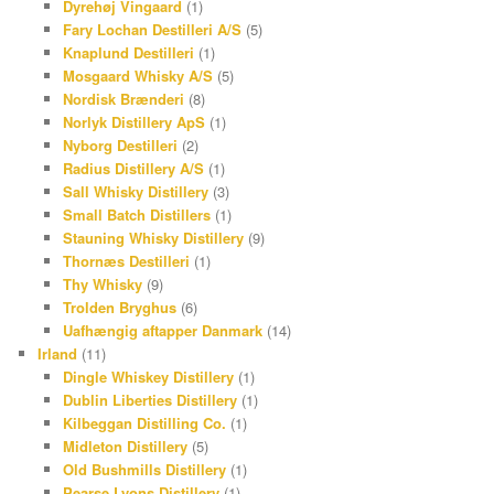
Dyrehøj Vingaard
(1)
Fary Lochan Destilleri A/S
(5)
Knaplund Destilleri
(1)
Mosgaard Whisky A/S
(5)
Nordisk Brænderi
(8)
Norlyk Distillery ApS
(1)
Nyborg Destilleri
(2)
Radius Distillery A/S
(1)
Sall Whisky Distillery
(3)
Small Batch Distillers
(1)
Stauning Whisky Distillery
(9)
Thornæs Destilleri
(1)
Thy Whisky
(9)
Trolden Bryghus
(6)
Uafhængig aftapper Danmark
(14)
Irland
(11)
Dingle Whiskey Distillery
(1)
Dublin Liberties Distillery
(1)
Kilbeggan Distilling Co.
(1)
Midleton Distillery
(5)
Old Bushmills Distillery
(1)
Pearse Lyons Distillery
(1)