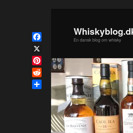
Fortsæt
til
primært
Whiskyblog.d
indhold
En dansk blog om whisky
Facebook
X
Pinterest
Reddit
Share