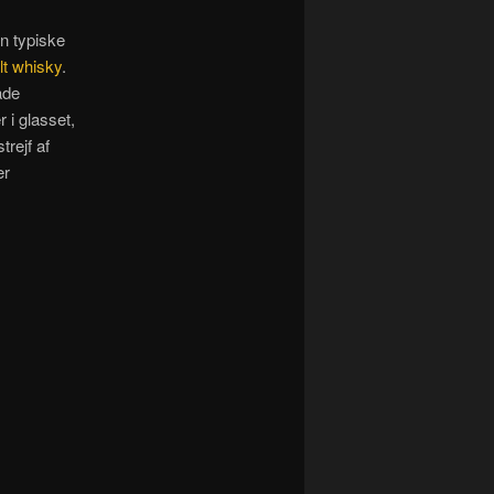
n typiske
lt whisky
.
åde
 i glasset,
rejf af
er