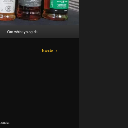
Om whiskyblog.dk
Næste
→
pecial