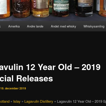
k
Amerika
Andre lande
Andet med whisky
Whiskysamling
avulin 12 Year Old – 2019
cial Releases
n
19. december 2019
otland
»
Islay
»
Lagavulin Distillery
»
Lagavulin 12 Year Old – 2019 S