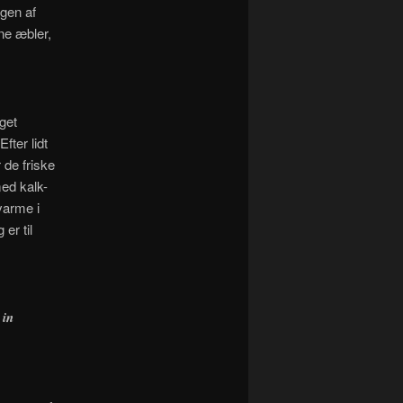
agen af
ne æbler,
get
ter lidt
 de friske
ed kalk-
varme i
er til
 in