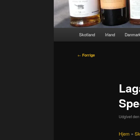
Hovedmenu
Skotland
Irland
Danmar
Indlægsnavigation
←
Forrige
Lag
Spe
Udgivet de
Hjem
»
Sk