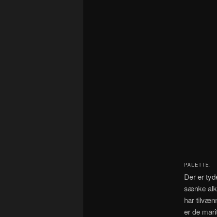
PALETTE:
Der er tyde
sænke alk
har tilvæ
er de mari