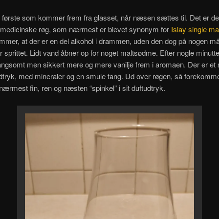
 første som kommer frem fra glasset, når næsen sættes til. Det er de
 medicinske røg, som nærmest er blevet synonym for
Islay single ma
mmer, at der er en del alkohol i drammen, uden den dog på nogen m
 sprittet. Lidt vand åbner op for noget maltsødme. Efter nogle minutter
gsomt men sikkert mere og mere vanilje frem i aromaen. Der er et st
udtryk, med mineraler og en smule tang. Ud over røgen, så forekomm
ærmest fin, ren og næsten “spinkel” i sit duftudtryk.