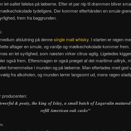
en let-saltet følelse på læberne. Efter et par nip til drammen bliver sm
g mælkechokolade tydeligere. Der kommer efterhånden en smule grøn
syrlighed, frem fra baggrunden.
G:
 medium afslutning på denne
single malt whisky
. I starten er røgen me
ette aftager en smule, og vanilje og mælkechokolade kommer frem. Ef
mes en let syrlighed, som næsten virker citrus-agtig. Ligeledes kigger
er også frem. Eftersmagen er også præget af det maritime udtryk, m
saltet fornemmelse i munden og på læberne. Man efterlades med god 
ælg fra alkoholen, og munden tørrer langsomt ud, mens røgen stadig 
r producenten:
owerful & peaty, the king of Islay, a small batch of Lagavulin matured
refill American oak casks”
N: