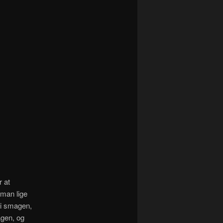
r at
man lige
 i smagen,
agen, og