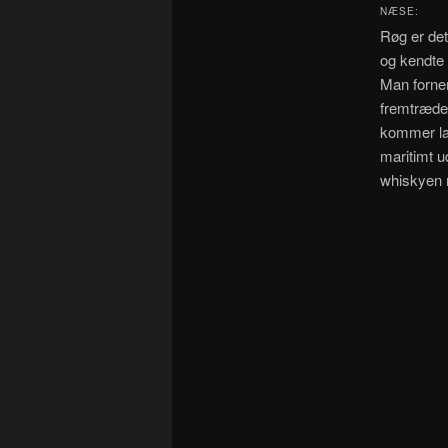
NÆSE:
Røg er det
og kendte
Man forne
fremtræder
kommer lan
maritimt 
whiskyen n