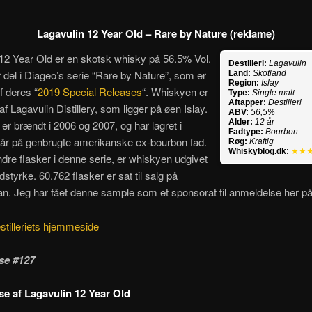
Lagavulin 12 Year Old – Rare by Nature (reklame)
12 Year Old er en skotsk whisky på 56.5% Vol.
Destilleri:
Lagavulin
 del i Diageo’s serie “Rare by Nature”, som er
Land:
Skotland
Region:
Islay
 deres “
2019 Special Releases
“. Whiskyen er
Type:
Single malt
Aftapper:
Destilleri
 af Lagavulin Distillery, som ligger på øen Islay.
ABV:
56,5%
Alder:
12 år
 er brændt i 2006 og 2007, og har lagret i
Fadtype:
Bourbon
 år på genbrugte amerikanske ex-bourbon fad.
Røg:
Kraftig
Whiskyblog.dk:
★★
re flasker i denne serie, er whiskyen udgivet
dstyrke. 60.762 flasker er sat til salg på
n. Jeg har fået denne sample som et sponsorat til anmeldelse her på
stilleriets hjemmeside
se #127
e af Lagavulin 12 Year Old