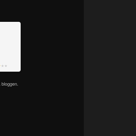
★
★★
 bloggen.