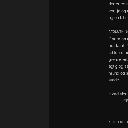
der er en 
vanilje o
og en let 
AFSLUTNIN
Der er en
markant. D
tid fornem
grønne æbl
agtig og 
mund og sv
stede.
Hvad sige
“
P
KONKLUSIO