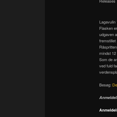
Releases
Lagavulin 
Flasken er
udgaven af
fremstillet
Råspritten
mindst 12
Som de and
ved fuld fa
verdenspla
Besøg:
De
Anmeldel
Anmeldels