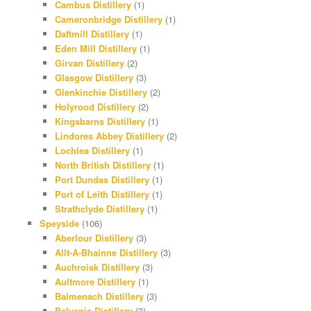
Cambus Distillery
(1)
Cameronbridge Distillery
(1)
Daftmill Distillery
(1)
Eden Mill Distillery
(1)
Girvan Distillery
(2)
Glasgow Distillery
(3)
Glenkinchie Distillery
(2)
Holyrood Distillery
(2)
Kingsbarns Distillery
(1)
Lindores Abbey Distillery
(2)
Lochlea Distillery
(1)
North British Distillery
(1)
Port Dundas Distillery
(1)
Port of Leith Distillery
(1)
Strathclyde Distillery
(1)
Speyside
(106)
Aberlour Distillery
(3)
Allt-A-Bhainne Distillery
(3)
Auchroisk Distillery
(3)
Aultmore Distillery
(1)
Balmenach Distillery
(3)
Balvenie Distillery
(3)