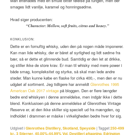
Man efterlades med en smule bitter følelse på tungen, men der
smages lidt vanilje, karamel og honningsødme.
Hvad siger producenten:
“Character: Mellow, soft fruits, citrus and honey.”
KONKLUSION:
Dette er en fornuftig whisky, uden den på nogen måde imponerer.
Kan man lide whisky, der er båret af syrlighed og lidt sødme fra
bær, så er dette et glimrende bud. Samtidig er den let at drikke,
og stiller ikke de store krav. Er man til whisky med mere power i
både smag, kompleksitet og styrke, så skal man lede andre
steder. Man kunne købe en flaske for cirka 400,-, men den er nu
udgået af sortiment. Jeg tidligere har anmeldt
Glenrothes 1995
American Oak 2017 vintage
på bloggen. Den er flere længder
bedre end whiskyen i denne anmeldelse, men indgår ikke i dette
blend. Konklusioen på denne anmeldelse af Glenrothes Vintage
Reserve er, at den ikke skiller sig specielt ud fra mængden, og
indholdet i drammen er måske i virkeligheden bedre hver for sig.
Udgivet i
Glenrothes Distillery
,
Skotland
,
Speyside
|
Tagget
250-499
kr.
,
3 Stjerner
,
40.00%-44.99% Vol
,
Destilleri aftapning
,
Edrington