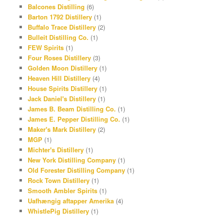
Balcones Distilling
(6)
o
d
a
t
Barton 1792 Distillery
(1)
k
s
g
e
Buffalo Trace Distillery
(2)
r
r
Bulleit Distilling Co.
(1)
FEW Spirits
(1)
a
e
Four Roses Distillery
(3)
m
s
Golden Moon Distillery
(1)
Heaven Hill Distillery
(4)
t
House Spirits Distillery
(1)
Jack Daniel's Distillery
(1)
James B. Beam Distilling Co.
(1)
James E. Pepper Distilling Co.
(1)
Maker's Mark Distillery
(2)
MGP
(1)
Michter's Distillery
(1)
New York Distilling Company
(1)
Old Forester Distilling Company
(1)
Rock Town Distillery
(1)
Smooth Ambler Spirits
(1)
Uafhængig aftapper Amerika
(4)
WhistlePig Distillery
(1)