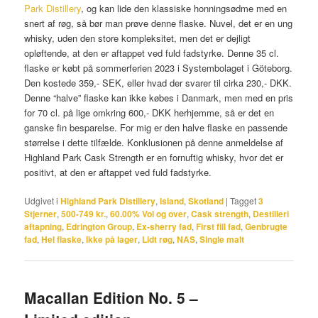
Park Distillery
, og kan lide den klassiske honningsødme med en
snert af røg, så bør man prøve denne flaske. Nuvel, det er en ung
whisky, uden den store kompleksitet, men det er dejligt
opløftende, at den er aftappet ved fuld fadstyrke. Denne 35 cl.
flaske er købt på sommerferien 2023 i Systembolaget i Göteborg.
Den kostede 359,- SEK, eller hvad der svarer til cirka 230,- DKK.
Denne “halve” flaske kan ikke købes i Danmark, men med en pris
for 70 cl. på lige omkring 600,- DKK herhjemme, så er det en
ganske fin besparelse. For mig er den halve flaske en passende
størrelse i dette tilfælde. Konklusionen på denne anmeldelse af
Highland Park Cask Strength er en fornuftig whisky, hvor det er
positivt, at den er aftappet ved fuld fadstyrke.
Udgivet i
Highland Park Distillery
,
Island
,
Skotland
|
Tagget
3
Stjerner
,
500-749 kr.
,
60.00% Vol og over
,
Cask strength
,
Destilleri
aftapning
,
Edrington Group
,
Ex-sherry fad
,
First fill fad
,
Genbrugte
fad
,
Hel flaske
,
Ikke på lager
,
Lidt røg
,
NAS
,
Single malt
Macallan Edition No. 5 –