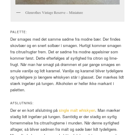
Glenrothes Vintage Reserve – Miniature
PALETTE:
Der smages med det samme sødme fra modne bær. Der findes
skovbær og en snert solbær i smagen. Hurtigt kommer smagen
fra citrusfrugter frem. Det er sødme fra modne appelsiner som
kommer først. Dette efterfølges af syrlighed fra citron og lime-
frugt. Når man har smagt på drammen et par gange smages en
smule vanilje og lidt karamel. Vanilje og karamel bliver tydeligere
og tydeligere jo længere whiskyen står i glasset. Der mærkes lidt
stærk ingefær på tungen. Alkoholen er heller ikke markant i
paletten.
AFSLUTNING:
Der er en kort afslutning på
single malt whiskyen
. Man mærker
stadig lidt ingefær på tungen. Samtidig er der stadig en syrlig
fornemmelse fra citrusfrugterne i munden. Når denne syrlighed
aftager, så bliver sødmen fra malt og søde bær lidt tydeligere.