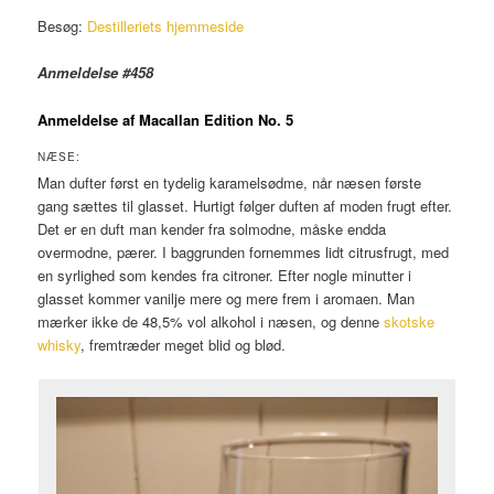
Besøg:
Destilleriets hjemmeside
Anmeldelse #458
Anmeldelse af Macallan Edition No. 5
NÆSE:
Man dufter først en tydelig karamelsødme, når næsen første
gang sættes til glasset. Hurtigt følger duften af moden frugt efter.
Det er en duft man kender fra solmodne, måske endda
overmodne, pærer. I baggrunden fornemmes lidt citrusfrugt, med
en syrlighed som kendes fra citroner. Efter nogle minutter i
glasset kommer vanilje mere og mere frem i aromaen. Man
mærker ikke de 48,5% vol alkohol i næsen, og denne
skotske
whisky
, fremtræder meget blid og blød.