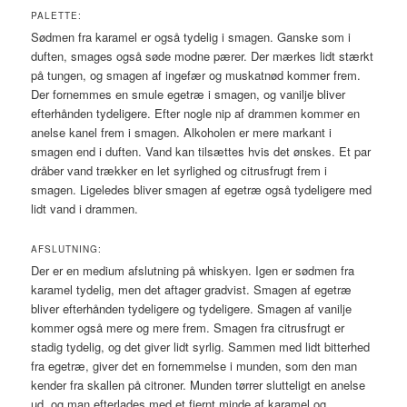
PALETTE:
Sødmen fra karamel er også tydelig i smagen. Ganske som i
duften, smages også søde modne pærer. Der mærkes lidt stærkt
på tungen, og smagen af ingefær og muskatnød kommer frem.
Der fornemmes en smule egetræ i smagen, og vanilje bliver
efterhånden tydeligere. Efter nogle nip af drammen kommer en
anelse kanel frem i smagen. Alkoholen er mere markant i
smagen end i duften. Vand kan tilsættes hvis det ønskes. Et par
dråber vand trækker en let syrlighed og citrusfrugt frem i
smagen. Ligeledes bliver smagen af egetræ også tydeligere med
lidt vand i drammen.
AFSLUTNING:
Der er en medium afslutning på whiskyen. Igen er sødmen fra
karamel tydelig, men det aftager gradvist. Smagen af egetræ
bliver efterhånden tydeligere og tydeligere. Smagen af vanilje
kommer også mere og mere frem. Smagen fra citrusfrugt er
stadig tydelig, og det giver lidt syrlig. Sammen med lidt bitterhed
fra egetræ, giver det en fornemmelse i munden, som den man
kender fra skallen på citroner. Munden tørrer slutteligt en anelse
ud, og man efterlades med et fjernt minde af karamel og