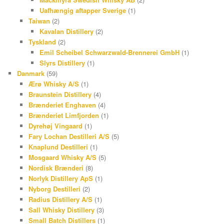
Uafhængig aftapper Sverige
(1)
Taiwan
(2)
Kavalan Distillery
(2)
Tyskland
(2)
Emil Scheibel Schwarzwald-Brennerei GmbH
(1)
Slyrs Distillery
(1)
Danmark
(59)
Ærø Whisky A/S
(1)
Braunstein Distillery
(4)
Brænderiet Enghaven
(4)
Brænderiet Limfjorden
(1)
Dyrehøj Vingaard
(1)
Fary Lochan Destilleri A/S
(5)
Knaplund Destilleri
(1)
Mosgaard Whisky A/S
(5)
Nordisk Brænderi
(8)
Norlyk Distillery ApS
(1)
Nyborg Destilleri
(2)
Radius Distillery A/S
(1)
Sall Whisky Distillery
(3)
Small Batch Distillers
(1)