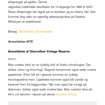
aftapninger på gaden. Denne
udgivelse indeholder destillater fra 10 årgange fra 1989 til 2007.
Disse aftapninger har lagret på ex-bourbon og ex-sherry fad. Den
kommer dog uden en egentlig aldersangivelse på flasken.
Whiskyen er kølefiltreret.
Besøg:
Destilleriets hjemmeside
Anmeldelse #578
Anmeldelse af Glenrothes Vintage Reserve
NÆSE:
Man mødes først en en tydelig duft af friske citrusfrugter. Der
duftes citron og lime-frugt. Bagved fornemmes også søde modne
appelsiner. Efter lidt tid i glasset kommer en tydelig
honningsødme frem. Ligeledes kommer også lidt vanilje og
karamel frem fra baggrunden. Når man også har smagt på
drammen, duftes også søde modne bær. Man mærker ikke de
40% vol alkohol i næsen på denne
skotske whisky
.