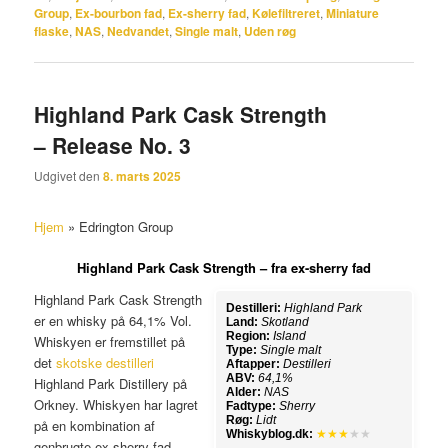
Group
,
Ex-bourbon fad
,
Ex-sherry fad
,
Kølefiltreret
,
Miniature
flaske
,
NAS
,
Nedvandet
,
Single malt
,
Uden røg
Highland Park Cask Strength
– Release No. 3
Udgivet den
8. marts 2025
Hjem
»
Edrington Group
Highland Park Cask Strength – fra ex-sherry fad
Highland Park Cask Strength
Destilleri:
Highland Park
er en whisky på 64,1% Vol.
Land:
Skotland
Region:
Island
Whiskyen er fremstillet på
Type:
Single malt
det
skotske destilleri
Aftapper:
Destilleri
ABV:
64,1%
Highland Park Distillery på
Alder:
NAS
Orkney. Whiskyen har lagret
Fadtype:
Sherry
Røg:
Lidt
på en kombination af
Whiskyblog.dk:
★★★
★★
genbrugte ex-sherry fad,