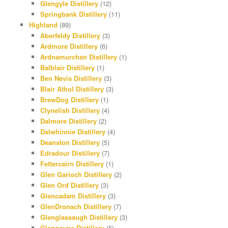
Glengyle Distillery
(12)
Springbank Distillery
(11)
Highland
(89)
Aberfeldy Distillery
(3)
Ardmore Distillery
(6)
Ardnamurchan Distillery
(1)
Balblair Distillery
(1)
Ben Nevis Distillery
(3)
Blair Athol Distillery
(3)
BrewDog Distillery
(1)
Clynelish Distillery
(4)
Dalmore Distillery
(2)
Dalwhinnie Distillery
(4)
Deanston Distillery
(5)
Edradour Distillery
(7)
Fettercairn Distillery
(1)
Glen Garioch Distillery
(2)
Glen Ord Distillery
(3)
Glencadam Distillery
(3)
GlenDronach Distillery
(7)
Glenglassaugh Distillery
(3)
Glengoyne Distillery
(5)