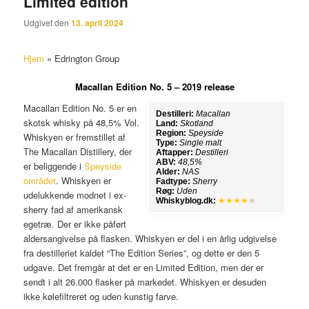
Limited edition
Udgivet den
13. april 2024
Hjem
»
Edrington Group
Macallan Edition No. 5 – 2019 release
Macallan Edition No. 5 er en
Destilleri:
Macallan
skotsk whisky på 48,5% Vol.
Land:
Skotland
Region:
Speyside
Whiskyen er fremstillet af
Type:
Single malt
The Macallan Distillery, der
Aftapper:
Destilleri
ABV:
48,5%
er beliggende i
Speyside
Alder:
NAS
området
. Whiskyen er
Fadtype:
Sherry
Røg:
Uden
udelukkende modnet i ex-
Whiskyblog.dk:
★★★★
★
sherry fad af amerikansk
egetræ. Der er ikke påført
aldersangivelse på flasken. Whiskyen er del i en årlig udgivelse
fra destilleriet kaldet “The Edition Series”, og dette er den 5
udgave. Det fremgår at det er en Limited Edition, men der er
sendt i alt 26.000 flasker på markedet. Whiskyen er desuden
ikke kølefiltreret og uden kunstig farve.