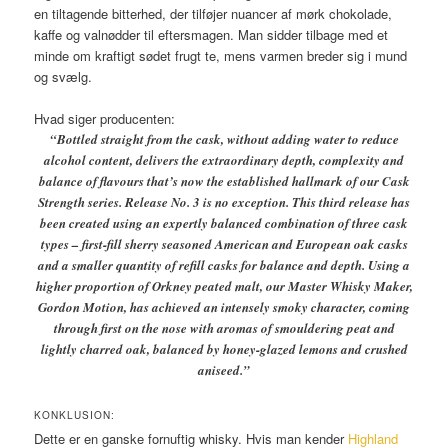
en tiltagende bitterhed, der tilføjer nuancer af mørk chokolade,
kaffe og valnødder til eftersmagen. Man sidder tilbage med et
minde om kraftigt sødet frugt te, mens varmen breder sig i mund
og svælg.
Hvad siger producenten:
“Bottled straight from the cask, without adding water to reduce
alcohol content, delivers the extraordinary depth, complexity and
balance of flavours that’s now the established hallmark of our Cask
Strength series. Release No. 3 is no exception. This third release has
been created using an expertly balanced combination of three cask
types – first-fill sherry seasoned American and European oak casks
and a smaller quantity of refill casks for balance and depth. Using a
higher proportion of Orkney peated malt, our Master Whisky Maker,
Gordon Motion, has achieved an intensely smoky character, coming
through first on the nose with aromas of smouldering peat and
lightly charred oak, balanced by honey-glazed lemons and crushed
aniseed.”
KONKLUSION:
Dette er en ganske fornuftig whisky. Hvis man kender
Highland