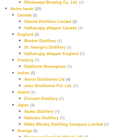
Windswept Brewing Co. Ltd.
(1)
Andre lande
(20)
Canada
(2)
Alberta Distillers Limited
(2)
Uafhængig aftapper Canada
(1)
England
(2)
Bimber Distillery
(1)
St. George's Distillery
(1)
Uafhængig aftapper England
(1)
Frankrig
(1)
Distillerie Warenghem
(1)
Indien
(5)
Amrut Distilleries Ltd
(4)
John Distilleries Pvt. Ltd.
(1)
Island
(1)
Eimverk Distillery
(1)
Japan
(3)
Asaka Distillery
(1)
Hakushu Distillery
(1)
Nikka Whisky Distilling Company Limited
(1)
Sverige
(2)
Mackmyra Swedish Whisky AB
(2)