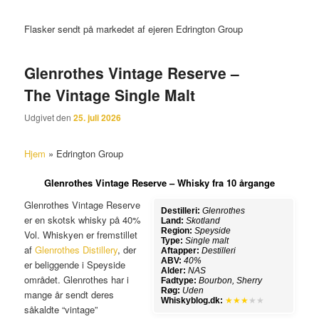
Flasker sendt på markedet af ejeren Edrington Group
Glenrothes Vintage Reserve –
The Vintage Single Malt
Udgivet den
25. juli 2026
Hjem
»
Edrington Group
Glenrothes Vintage Reserve – Whisky fra 10 årgange
Glenrothes Vintage Reserve
Destilleri:
Glenrothes
er en skotsk whisky på 40%
Land:
Skotland
Region:
Speyside
Vol. Whiskyen er fremstillet
Type:
Single malt
af
Glenrothes Distillery
, der
Aftapper:
Destilleri
ABV:
40%
er beliggende i Speyside
Alder:
NAS
området. Glenrothes har i
Fadtype:
Bourbon, Sherry
Røg:
Uden
mange år sendt deres
Whiskyblog.dk:
★★★
★★
såkaldte “vintage”