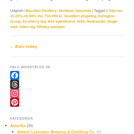
Udgivet i
Macallan Distillery
,
Skotland
,
Speyside
|
Tagget
4 Stjerner
,
45.00%-49.99% Vol
,
750-999 kr
,
Destilleri aftapning
,
Edrington
Group
,
Ex-sherry fad
,
Ikke kølefiltreret
,
NAS
,
Nedvandet
,
Single
malt
,
Uden røg
,
Whisky samples
Indlægsnavigation
←
Ældre indlæg
FØLG WHISKYBLOG.DK
F
a
T
c
h
I
e
r
n
P
KATEGORIER
b
e
s
i
Amerika
(35)
o
a
t
n
Alltech Lexington Brewing & Distilling Co.
(1)