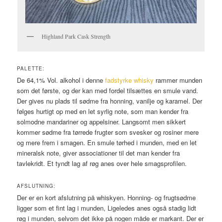
Highland Park Cask Strength
PALETTE:
De 64,1% Vol. alkohol i denne
fadstyrke whisky
rammer munden
som det første, og der kan med fordel tilsættes en smule vand.
Der gives nu plads til sødme fra honning, vanilje og karamel. Der
følges hurtigt op med en let syrlig note, som man kender fra
solmodne mandariner og appelsiner. Langsomt men sikkert
kommer sødme fra tørrede frugter som svesker og rosiner mere
og mere frem i smagen. En smule tørhed i munden, med en let
mineralsk note, giver associationer til det man kender fra
tavlekridt. Et tyndt lag af røg anes over hele smagsprofilen.
AFSLUTNING:
Der er en kort afslutning på whiskyen. Honning- og frugtsødme
ligger som et fint lag i munden, Ligeledes anes også stadig lidt
røg i munden, selvom det ikke på nogen måde er markant. Der er