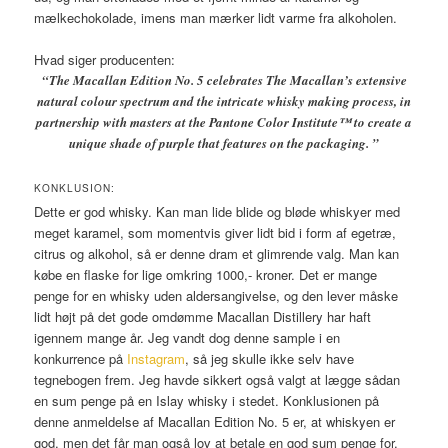
mælkechokolade, imens man mærker lidt varme fra alkoholen.
Hvad siger producenten:
“
The Macallan Edition No. 5 celebrates The Macallan’s extensive
natural colour spectrum and the intricate whisky making process, in
partnership with masters at the Pantone Color Institute™ to create a
unique shade of purple that features on the packaging. ”
KONKLUSION:
Dette er god whisky. Kan man lide blide og bløde whiskyer med
meget karamel, som momentvis giver lidt bid i form af egetræ,
citrus og alkohol, så er denne dram et glimrende valg. Man kan
købe en flaske for lige omkring 1000,- kroner. Det er mange
penge for en whisky uden aldersangivelse, og den lever måske
lidt højt på det gode omdømme Macallan Distillery har haft
igennem mange år. Jeg vandt dog denne sample i en
konkurrence på
Instagram
, så jeg skulle ikke selv have
tegnebogen frem. Jeg havde sikkert også valgt at lægge sådan
en sum penge på en Islay whisky i stedet. Konklusionen på
denne anmeldelse af Macallan Edition No. 5 er, at whiskyen er
god, men det får man også lov at betale en god sum penge for.