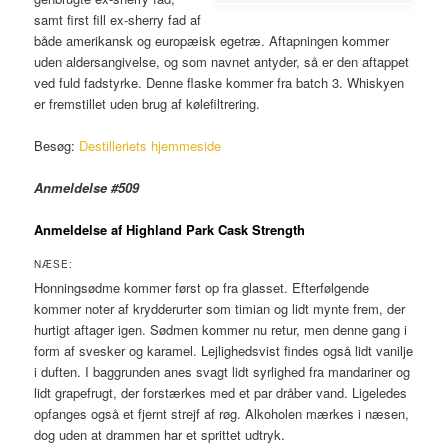
samt first fill ex-sherry fad af
både amerikansk og europæisk egetræ. Aftapningen kommer
uden aldersangivelse, og som navnet antyder, så er den aftappet
ved fuld fadstyrke. Denne flaske kommer fra batch 3. Whiskyen
er fremstillet uden brug af kølefiltrering.
Besøg:
Destilleriets hjemmeside
Anmeldelse #509
Anmeldelse af Highland Park Cask Strength
NÆSE:
Honningsødme kommer først op fra glasset. Efterfølgende
kommer noter af krydderurter som timian og lidt mynte frem, der
hurtigt aftager igen. Sødmen kommer nu retur, men denne gang i
form af svesker og karamel. Lejlighedsvist findes også lidt vanilje
i duften. I baggrunden anes svagt lidt syrlighed fra mandariner og
lidt grapefrugt, der forstærkes med et par dråber vand. Ligeledes
opfanges også et fjernt strejf af røg. Alkoholen mærkes i næsen,
dog uden at drammen har et sprittet udtryk.