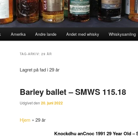
k
Amerika
Andre lande
Andet med whisky
Whiskysamling
TAG-ARKIV:
29 ÅR
Lagret på fad i 29 år
Barley ballet – SMWS 115.18
Udgivet den
20. juni 2022
Hjem
»
29 år
Knockdhu anCnoc 1991 29 Year Old –