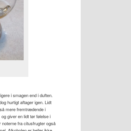
gere i smagen end i duften.
og hurtigt aftager igen. Lidt
så mere fremtrædende i
g giver en lidt tør følelse i
noterne fra citusfrugter også
mel. Alkoholen er heller ikke