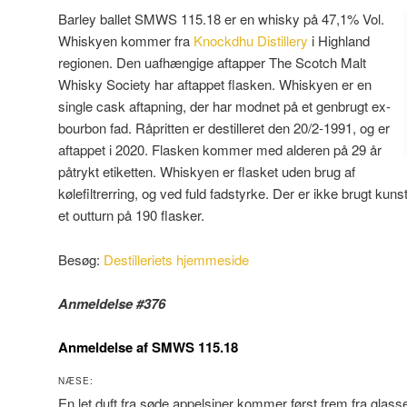
Barley ballet SMWS 115.18 er en whisky på 47,1% Vol.
Whiskyen kommer fra
Knockdhu Distillery
i Highland
regionen. Den uafhængige aftapper The Scotch Malt
Whisky Society har aftappet flasken. Whiskyen er en
single cask aftapning, der har modnet på et genbrugt ex-
bourbon fad. Råpritten er destilleret den 20/2-1991, og er
aftappet i 2020. Flasken kommer med alderen på 29 år
påtrykt etiketten. Whiskyen er flasket uden brug af
kølefiltrerring, og ved fuld fadstyrke. Der er ikke brugt kuns
et outturn på 190 flasker.
Besøg:
Destilleriets hjemmeside
Anmeldelse #376
Anmeldelse af SMWS 115.18
NÆSE:
En let duft fra søde appelsiner kommer først frem fra glass