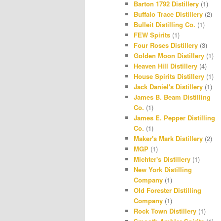
Barton 1792 Distillery
(1)
r
r
Buffalo Trace Distillery
(2)
Bulleit Distilling Co.
(1)
a
e
FEW Spirits
(1)
m
s
Four Roses Distillery
(3)
Golden Moon Distillery
(1)
t
Heaven Hill Distillery
(4)
House Spirits Distillery
(1)
Jack Daniel's Distillery
(1)
James B. Beam Distilling
Co.
(1)
James E. Pepper Distilling
Co.
(1)
Maker's Mark Distillery
(2)
MGP
(1)
Michter's Distillery
(1)
New York Distilling
Company
(1)
Old Forester Distilling
Company
(1)
Rock Town Distillery
(1)