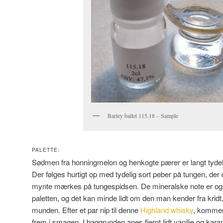
Barley ballet 115.18 – Sample
PALETTE:
Sødmen fra honningmelon og henkogte pærer er langt tydeli
Der følges hurtigt op med tydelig sort peber på tungen, der d
mynte mærkes på tungespidsen. De mineralske note er og
paletten, og det kan minde lidt om den man kender fra kridt, o
munden. Efter et par nip til denne
Highland whisky
, kommer 
frem i smagen. I baggrunden anes fjernt lidt vanilje og kara