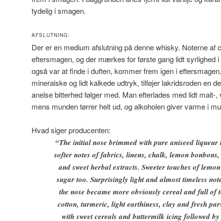
tydelig i smagen.
AFSLUTNING:
Der er en medium afslutning på denne whisky. Noterne af c
eftersmagen, og der mærkes for første gang lidt syrlighed
også var at finde i duften, kommer frem igen i eftersmage
mineralske og lidt kalkede udtryk, tilføjer lakridsroden en d
anelse bitterhed følger med. Man efterlades med lidt malt-,
mens munden tørrer helt ud, og alkoholen giver varme i m
Hvad siger producenten:
“
The initial nose brimmed with pure aniseed liqueur 
softer notes of fabrics, linens, chalk, lemon bonbons,
and sweet herbal extracts. Sweeter touches of lemon
sugar too. Surprisingly light and almost timeless not
the nose became more obviously cereal and full of to
cotton, turmeric, light earthiness, clay and fresh p
with sweet cereals and buttermilk icing followed by