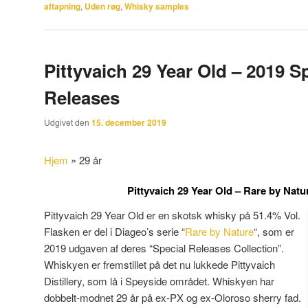
aftapning
,
Uden røg
,
Whisky samples
Pittyvaich 29 Year Old – 2019 S
Releases
Udgivet den
15. december 2019
Hjem
»
29 år
Pittyvaich 29 Year Old – Rare by Natu
Pittyvaich 29 Year Old er en skotsk whisky på 51.4% Vol.
Flasken er del i Diageo’s serie “
Rare by Nature
“, som er
2019 udgaven af deres “Special Releases Collection”.
Whiskyen er fremstillet på det nu lukkede Pittyvaich
Distillery, som lå i Speyside området. Whiskyen har
dobbelt-modnet 29 år på ex-PX og ex-Oloroso sherry fad.