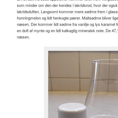
som minder om den der kendes i lakridsrod, hvor der også 
lakridsduften. Langsomt kommer mere sødme frem i glasse
honningmelon og lidt henkogte pærer. Maltsødme bliver ligel
næsen. Der kommer lidt sødme fra vanilje og lys karamel fr
en duft af mynte og en lidt kalkagtig mineralsk note. De 47
næsen.