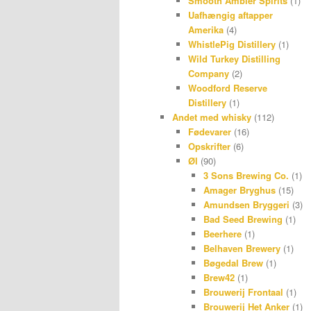
Smooth Ambler Spirits
(1)
Uafhængig aftapper
Amerika
(4)
WhistlePig Distillery
(1)
Wild Turkey Distilling
Company
(2)
Woodford Reserve
Distillery
(1)
Andet med whisky
(112)
Fødevarer
(16)
Opskrifter
(6)
Øl
(90)
3 Sons Brewing Co.
(1)
Amager Bryghus
(15)
Amundsen Bryggeri
(3)
Bad Seed Brewing
(1)
Beerhere
(1)
Belhaven Brewery
(1)
Bøgedal Brew
(1)
Brew42
(1)
Brouwerij Frontaal
(1)
Brouwerij Het Anker
(1)