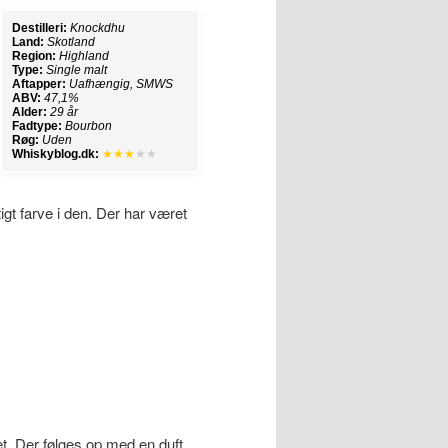
Destilleri:
Knockdhu
Land:
Skotland
Region:
Highland
Type:
Single malt
Aftapper:
Uafhængig, SMWS
ABV:
47,1%
Alder:
29 år
Fadtype:
Bourbon
Røg:
Uden
Whiskyblog.dk:
★★★
★★
tigt farve i den. Der har været
et. Der følges op med en duft