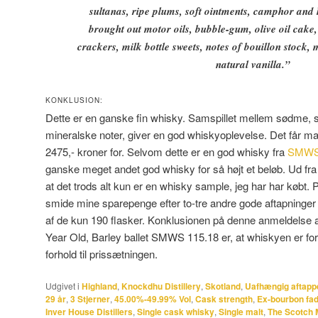
sultanas, ripe plums, soft ointments, camphor and 
brought out motor oils, bubble-gum, olive oil cake,
crackers, milk bottle sweets, notes of bouillon stock
natural vanilla.”
KONKLUSION:
Dette er en ganske fin whisky. Samspillet mellem sødme, s
mineralske noter, giver en god whiskyoplevelse. Det får man
2475,- kroner for. Selvom dette er en god whisky fra
SMW
ganske meget andet god whisky for så højt et beløb. Ud fra d
at det trods alt kun er en whisky sample, jeg har har købt. P
smide mine sparepenge efter to-tre andre gode aftapninger i s
af de kun 190 flasker. Konklusionen på denne anmeldelse
Year Old, Barley ballet SMWS 115.18 er, at whiskyen er for
forhold til prissætningen.
Udgivet i
Highland
,
Knockdhu Distillery
,
Skotland
,
Uafhængig aftapp
29 år
,
3 Stjerner
,
45.00%-49.99% Vol
,
Cask strength
,
Ex-bourbon fa
Inver House Distillers
,
Single cask whisky
,
Single malt
,
The Scotch 