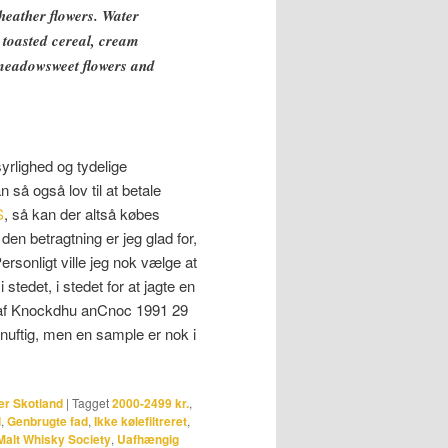
heather flowers. Water
 toasted cereal, cream
, meadowsweet flowers and
yrlighed og tydelige
 så også lov til at betale
S
, så kan der altså købes
en betragtning er jeg glad for,
ersonligt ville jeg nok vælge at
tedet, i stedet for at jagte en
 af Knockdhu anCnoc 1991 29
nuftig, men en sample er nok i
er Skotland
|
Tagget
2000-2499 kr.
,
d
,
Genbrugte fad
,
Ikke kølefiltreret
,
Malt Whisky Society
,
Uafhængig