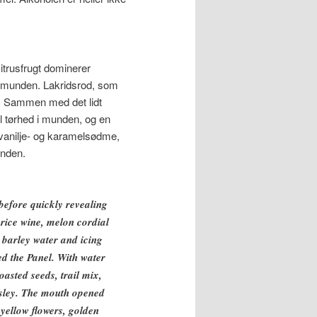
itrusfrugt dominerer
 i munden. Lakridsrod, som
n. Sammen med det lidt
el tørhed i munden, og en
 vanilje- og karamelsødme,
unden.
before quickly revealing
 rice wine, melon cordial
 barley water and icing
ed the Panel. With water
asted seeds, trail mix,
arsley. The mouth opened
 yellow flowers, golden