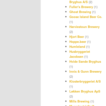
Bryghus A/S
(2)
Fuller's Brewery
(1)
Ghost Brewing
(1)
Goose Island Beer Co.
(1)
Harviestoun Brewery
(2)
Hjort Beer
(1)
Hoppe.beer
(1)
Humleland
(1)
Husbryggeriet
Jacobsen
(1)
Hvide Sande Bryghus
(1)
Innis & Gunn Brewery
(2)
Klosterbryggeriet A/S
(1)
Løkken Bryghus ApS
(2)
Mills Brewing
(1)