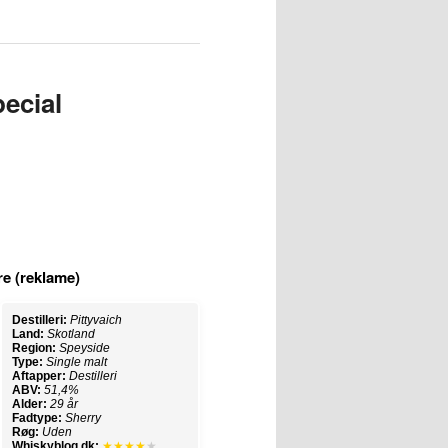
pecial
re (reklame)
Destilleri:
Pittyvaich
Land:
Skotland
Region:
Speyside
Type:
Single malt
Aftapper:
Destilleri
ABV:
51,4%
Alder:
29 år
Fadtype:
Sherry
Røg:
Uden
Whiskyblog.dk:
★★★★
★